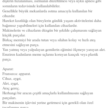
dişlerin hizalanması, ısırmanın düzeltilmesi veya uyku apnesi gibi
sorunların tedavisinde kullanılabilirler.
Genellikle büyük mekanlarda ısıtma amacıyla kullanılan bir
cihazdır.
Hareket kısıtlılığı olan bireylerin günlük yaşam aktivitelerini daha
bağımsız yapabilmeleri için kullanılan cihazlardır.
Makinelerin ve cihazların düzgün bir şekilde çalışmasını sağlayan
küçük parçalar.
Birkaç mermiyi bir arada tutan veya silahın kolay ve hızlı ateş
etmesini sağlayan parça.
Yan yatmış veya yalpalayan gemilerin eğimini ölçmeye yarayan alet.
Emziren kadınların meme uçlarını koruyan kauçuk veya plastik
parça.
Aparat:
Fransızca: apparat.
Cihaz, aygıt,
Alet, aygıt,
Araç gereç.
Herhangi bir aracın çeşitli amaçlarla kullanılmasını sağlayan
parçaları.
Bir makinenin işlevini yerine getirmesi için gerekli olan özel
tasarlanmış parça.