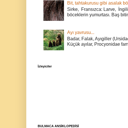
Bit, tahtakurusu gibi asalak bö
Sirke, Fransızca: Larve, İngili
böceklerin yumurtası. Baş bitin
Ayı yavrusu...
Badar, Falak, Ayıgiller (Ursidae
Küçük ayılar, Procyonidae fami
İzleyiciler
BULMACA ANSİKLOPEDİSİ