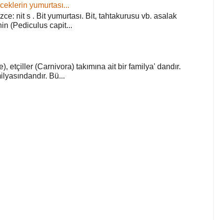
ceklerin yumurtası...
zce: nit s . Bit yumurtası. Bit, tahtakurusu vb. asalak
in (Pediculus capit...
), etçiller (Carnivora) takımına ait bir familya' dandır.
lyasındandır. Bü...