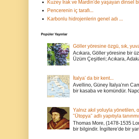
Kuzey Irak ve Mardin'de yaşayan dinsel bir
Pencerenin iç tarafı...
Karbonlu hidrojenlerin genel adı ...
Popüler Yayınlar
Göller yöresine özgü, sık, yuva
Acıkara, Göller yöresine bir ü
Üzüm Çeşitleri; Acıkara, Adak
İtalya' da bir kent...
Avellino, Güney İtalya'nın Cam
bir kasaba ve komündür. Napoli
Yalnız akıl yoluyla yönetilen, 
"Ütopya" adlı yapıtıyla tanınmı
Thomas More, (1478-1535 Lond
bir bilgindir. İngiltere'de bir ya