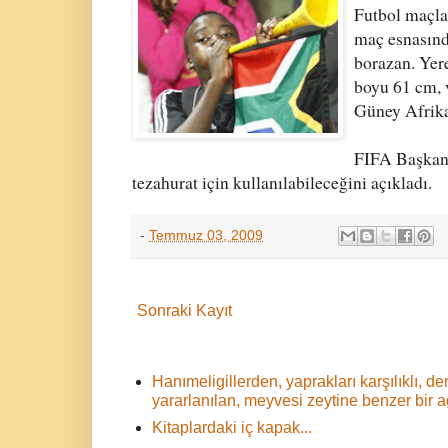
Futbol maçla
maç esnasınd
borazan. Yere
boyu 61 cm, v
Güney Afrika 
FIFA Başkanı
tezahurat için kullanılabileceğini açıkladı.
-
Temmuz 03, 2009
Sonraki Kayıt
Hanımeligillerden, yaprakları karşılıklı,
yararlanılan, meyvesi zeytine benzer bir 
Kitaplardaki iç kapak...