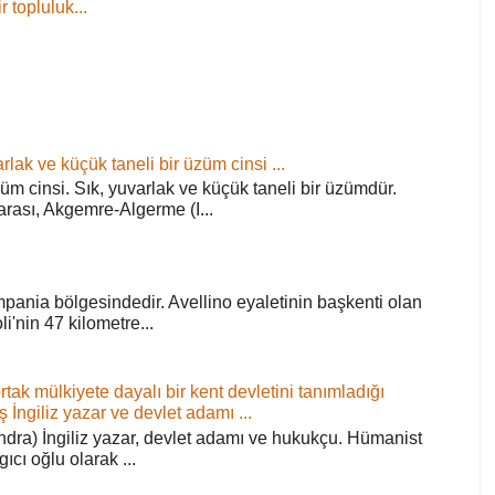
 topluluk...
rlak ve küçük taneli bir üzüm cinsi ...
züm cinsi. Sık, yuvarlak ve küçük taneli bir üzümdür.
arası, Akgemre-Algerme (I...
pania bölgesindedir. Avellino eyaletinin başkenti olan
'nin 47 kilometre...
ortak mülkiyete dayalı bir kent devletini tanımladığı
ş İngiliz yazar ve devlet adamı ...
ra) İngiliz yazar, devlet adamı ve hukukçu. Hümanist
rgıcı oğlu olarak ...