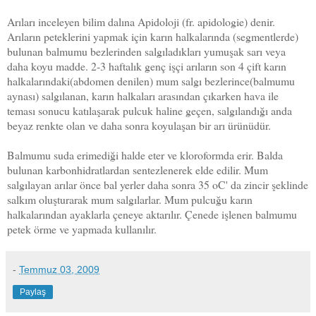
Arıları inceleyen bilim dalına Apidoloji (fr. apidologie) denir.
Arıların peteklerini yapmak için karın halkalarında (segmentlerde)
bulunan balmumu bezlerinden salgıladıkları yumuşak sarı veya
daha koyu madde. 2-3 haftalık genç işçi arıların son 4 çift karın
halkalarındaki(abdomen denilen) mum salgı bezlerince(balmumu
aynası) salgılanan, karın halkaları arasından çıkarken hava ile
teması sonucu katılaşarak pulcuk haline geçen, salgılandığı anda
beyaz renkte olan ve daha sonra koyulaşan bir arı ürünüdür.
Balmumu suda erimediği halde eter ve kloroformda erir. Balda
bulunan karbonhidratlardan sentezlenerek elde edilir. Mum
salgılayan arılar önce bal yerler daha sonra 35 oC' da zincir şeklinde
salkım oluşturarak mum salgılarlar. Mum pulcuğu karın
halkalarından ayaklarla çeneye aktarılır. Çenede işlenen balmumu
petek örme ve yapmada kullanılır.
-
Temmuz 03, 2009
Paylaş