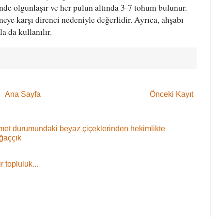
inde olgunlaşır ve her pulun altında 3-7 tohum bulunur.
ümeye karşı direnci nedeniyle değerlidir. Ayrıca, ahşabı
a da kullanılır.
Ana Sayfa
Önceki Kayıt
 demet durumundaki beyaz çiçeklerinden hekimlikte
ağaççık
 topluluk...