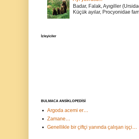
Badar, Falak, Ayıgiller (Ursidae
Küçük ayılar, Procyonidae fami
İzleyiciler
BULMACA ANSİKLOPEDİSİ
Argoda acemi er…
Zamane…
Genellikle bir çiftçi yanında çalışan işçi…