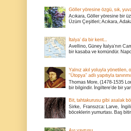
Göller yöresine özgü, sık, yuva
Acıkara, Göller yöresine bir ü
Üzüm Çeşitleri; Acıkara, Adak
İtalya' da bir kent...
Avellino, Güney İtalya'nın Cam
bir kasaba ve komündür. Napoli
Yalnız akıl yoluyla yönetilen, 
"Ütopya" adlı yapıtıyla tanınmı
Thomas More, (1478-1535 Lond
bir bilgindir. İngiltere'de bir ya
Bit, tahtakurusu gibi asalak bö
Sirke, Fransızca: Larve, İngili
böceklerin yumurtası. Baş bitin
Ayı yavrusu...