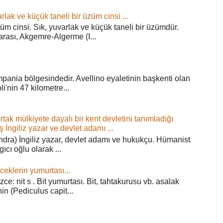
rlak ve küçük taneli bir üzüm cinsi ...
züm cinsi. Sık, yuvarlak ve küçük taneli bir üzümdür.
arası, Akgemre-Algerme (I...
pania bölgesindedir. Avellino eyaletinin başkenti olan
'nin 47 kilometre...
ortak mülkiyete dayalı bir kent devletini tanımladığı
ş İngiliz yazar ve devlet adamı ...
ra) İngiliz yazar, devlet adamı ve hukukçu. Hümanist
rgıcı oğlu olarak ...
ceklerin yumurtası...
zce: nit s . Bit yumurtası. Bit, tahtakurusu vb. asalak
in (Pediculus capit...