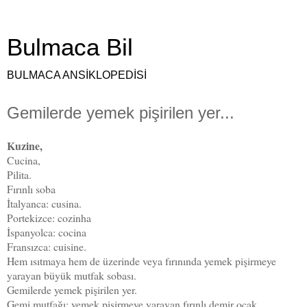
Bulmaca Bil
BULMACA ANSİKLOPEDİSİ
Gemilerde yemek pişirilen yer...
Kuzine,
Cucina,
Pilita.
Fırınlı soba
İtalyanca: cusina.
Portekizce: cozinha
İspanyolca: cocina
Fransızca: cuisine.
Hem ısıtmaya hem de üzerinde veya fırınında yemek pişirmeye
yarayan büyük mutfak sobası.
Gemilerde yemek pişirilen yer.
Gemi mutfağı; yemek pişirmeye yarayan fırınlı demir ocak.