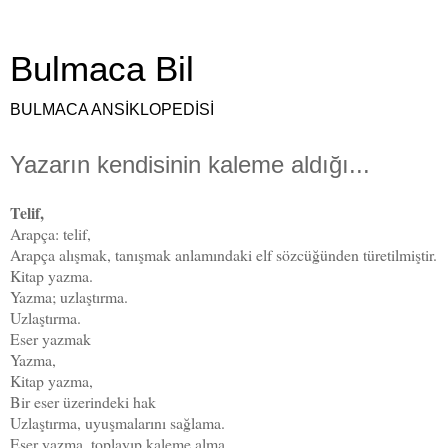
Bulmaca Bil
BULMACA ANSİKLOPEDİSİ
Yazarın kendisinin kaleme aldığı...
Telif,
Arapça: telif,
Arapça alışmak, tanışmak anlamındaki elf sözcüğünden türetilmiştir.
Kitap yazma.
Yazma; uzlaştırma.
Uzlaştırma.
Eser yazmak
Yazma,
Kitap yazma,
Bir eser üzerindeki hak
Uzlaştırma, uyuşmalarını sağlama.
Eser yazma, toplayıp kaleme alma.