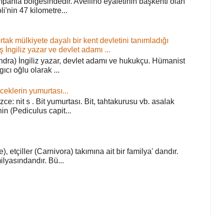
pania bölgesindedir. Avellino eyaletinin başkenti olan
'nin 47 kilometre...
ortak mülkiyete dayalı bir kent devletini tanımladığı
ş İngiliz yazar ve devlet adamı ...
ra) İngiliz yazar, devlet adamı ve hukukçu. Hümanist
rgıcı oğlu olarak ...
ceklerin yumurtası...
zce: nit s . Bit yumurtası. Bit, tahtakurusu vb. asalak
in (Pediculus capit...
), etçiller (Carnivora) takımına ait bir familya' dandır.
lyasındandır. Bü...