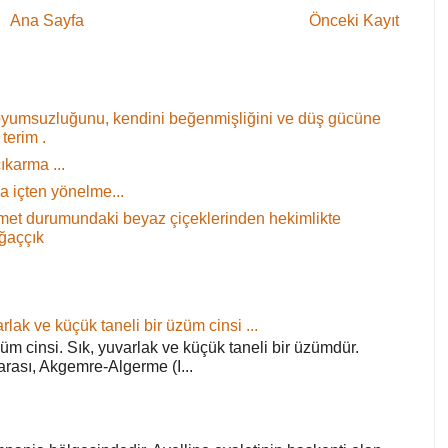
Ana Sayfa
Önceki Kayıt
oyumsuzluğunu, kendini beğenmişliğini ve düş gücüne
terim .
ıkarma ...
 içten yönelme...
 demet durumundaki beyaz çiçeklerinden hekimlikte
ağaççık
rlak ve küçük taneli bir üzüm cinsi ...
züm cinsi. Sık, yuvarlak ve küçük taneli bir üzümdür.
arası, Akgemre-Algerme (I...