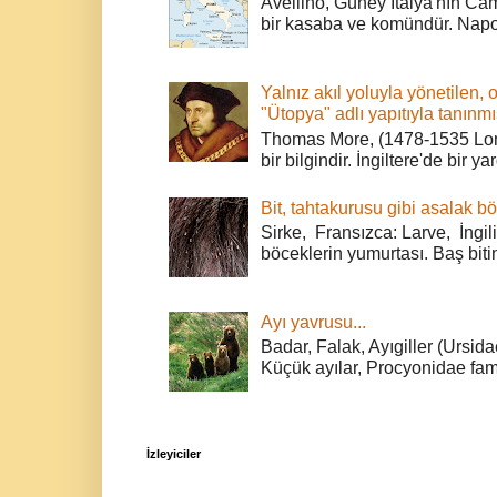
Avellino, Güney İtalya'nın Cam
bir kasaba ve komündür. Napoli
Yalnız akıl yoluyla yönetilen, 
"Ütopya" adlı yapıtıyla tanınmı
Thomas More, (1478-1535 Lond
bir bilgindir. İngiltere'de bir ya
Bit, tahtakurusu gibi asalak bö
Sirke, Fransızca: Larve, İngili
böceklerin yumurtası. Baş bitin
Ayı yavrusu...
Badar, Falak, Ayıgiller (Ursidae
Küçük ayılar, Procyonidae fami
İzleyiciler