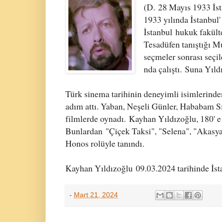
(D. 28 Mayıs 1933 İst
1933 yılında İstanbul
İstanbul
hukuk fakülte
Tesadüfen tanıştığı Muh
seçmeler sonrası seçil
nda çalıştı.
Suna Yıldı
Türk sinema tarihinin deneyimli isimlerind
adım attı. Yaban, Neşeli Günler, Hababam Sın
filmlerde oynadı.
Kayhan Yıldızoğlu, 180' e 
Bunlardan
"Çiçek Taksi", "Selena", "Akasya
Honos rolüyle tanındı.
Kayhan Yıldızoğlu
09.03.2024 tarihinde İst
-
Mart 21, 2024