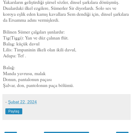
Yakarıların geliştirdiği şiirsel sözler, dinsel şarkılara dönüşmüş.
Dualardaki ilkel ezgilere, Sümerler Sir diyorlardı. Solo ses ve
koroya eşlik eden kamış kavallara Sem dendiği için, dinsel şarkılara
da Ersamma adını vermişlerdi.
Bilinen Sümer çalgıları şunlardır:
Tig(Tiggi): Yan ve düz çalınan flüt.
Balag: küçük davul
Lilis: Timpaninin ilkeli olan ikili davul,
Adapa: Tef .
Balağ:
Manda yavrusu, malak
Donun, pantalonun paçası
Şalvar, don, pantolonun paça bölümü.
-
Şubat 22, 2024
Paylaş