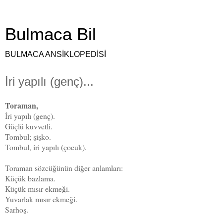
Bulmaca Bil
BULMACA ANSİKLOPEDİSİ
İri yapılı (genç)...
Toraman,
İri yapılı (genç).
Güçlü kuvvetli.
Tombul; şişko.
Tombul, iri yapılı (çocuk).
Toraman sözcüğünün diğer anlamları:
Küçük bazlama.
Küçük mısır ekmeği.
Yuvarlak mısır ekmeği.
Sarhoş.