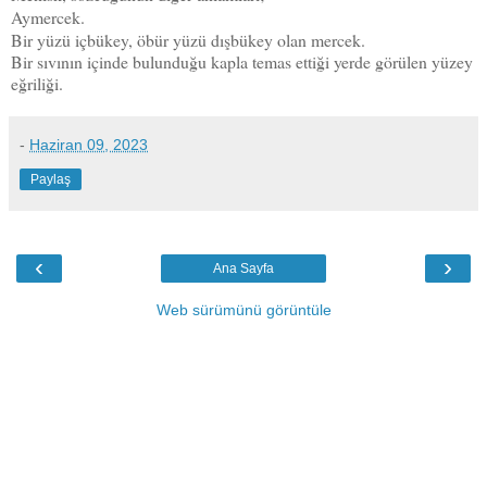
Aymercek.
Bir yüzü içbükey, öbür yüzü dışbükey olan mercek.
Bir sıvının içinde bulunduğu kapla temas ettiği yerde görülen yüzey
eğriliği.
-
Haziran 09, 2023
Paylaş
‹
›
Ana Sayfa
Web sürümünü görüntüle