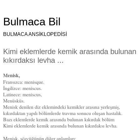
Bulmaca Bil
BULMACA ANSİKLOPEDİSİ
Kimi eklemlerde kemik arasında bulunan
kıkırdaksı levha ...
Menisk,
Fransızca: menisque.
İngilizce: meniscus.
Latinece: meniscus,
Menüsküs.
Menisk denilen diz eklemindeki kemikler arasına yerleşmiş,
kıkırdaktan yapılı bölümlerde travma sonucu oluşan hastalık.
Bazı eklemlerde kemik arasında bulunan kıkırdak bölüm
Kimi eklemlerde kemik arasında bulunan kıkırdaksı levha.
Menisk, sözcüğünün diğer anlamları;