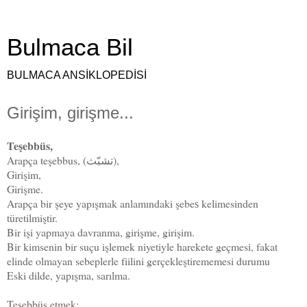
Bulmaca Bil
BULMACA ANSİKLOPEDİSİ
Girişim, girişme...
Teşebbüs,
Arapça teşebbus, (ﺗﺸﺒّﺚ),
Girişim,
Girişme.
Arapça bir şeye yapışmak anlamındaki şebeѕ kelimesinden
türetilmiştir.
Bir işi yapmaya davranma, girişme, girişim.
Bir kimsenin bir suçu işlemek niyetiyle harekete geçmesi, fakat
elinde olmayan sebeplerle fiilini gerçekleştirememesi durumu
Eski dilde, yapışma, sarılma.
Teşebbüs etmek: