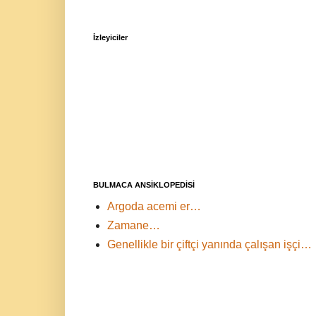
İzleyiciler
BULMACA ANSİKLOPEDİSİ
Argoda acemi er…
Zamane…
Genellikle bir çiftçi yanında çalışan işçi…