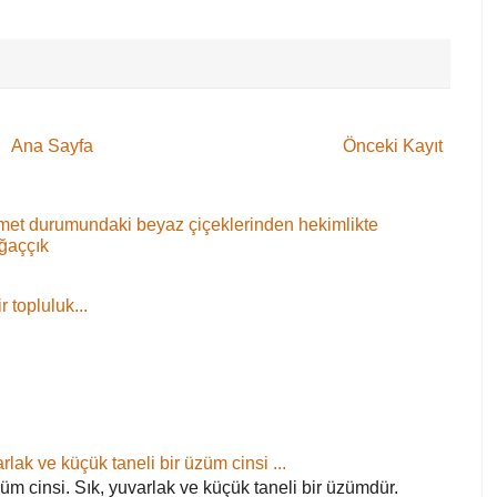
Ana Sayfa
Önceki Kayıt
 demet durumundaki beyaz çiçeklerinden hekimlikte
ağaççık
 topluluk...
rlak ve küçük taneli bir üzüm cinsi ...
züm cinsi. Sık, yuvarlak ve küçük taneli bir üzümdür.