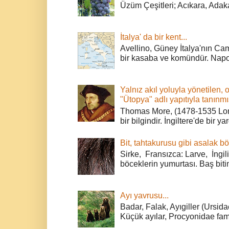
Üzüm Çeşitleri; Acıkara, Adak
İtalya' da bir kent...
Avellino, Güney İtalya'nın Cam
bir kasaba ve komündür. Napoli
Yalnız akıl yoluyla yönetilen, 
"Ütopya" adlı yapıtıyla tanınmı
Thomas More, (1478-1535 Lond
bir bilgindir. İngiltere'de bir ya
Bit, tahtakurusu gibi asalak bö
Sirke, Fransızca: Larve, İngili
böceklerin yumurtası. Baş bitin
Ayı yavrusu...
Badar, Falak, Ayıgiller (Ursidae
Küçük ayılar, Procyonidae fami