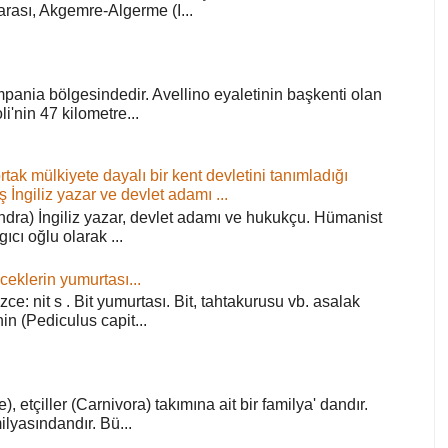
arası, Akgemre-Algerme (I...
pania bölgesindedir. Avellino eyaletinin başkenti olan
'nin 47 kilometre...
ortak mülkiyete dayalı bir kent devletini tanımladığı
ş İngiliz yazar ve devlet adamı ...
ra) İngiliz yazar, devlet adamı ve hukukçu. Hümanist
rgıcı oğlu olarak ...
ceklerin yumurtası...
zce: nit s . Bit yumurtası. Bit, tahtakurusu vb. asalak
in (Pediculus capit...
), etçiller (Carnivora) takımına ait bir familya' dandır.
lyasındandır. Bü...