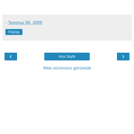
-
Temmuz 06, 2009
Paylaş
‹
›
Ana Sayfa
Web sürümünü görüntüle