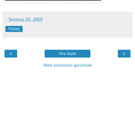
-
Temmuz 02, 2009
Paylaş
‹
›
Ana Sayfa
Web sürümünü görüntüle