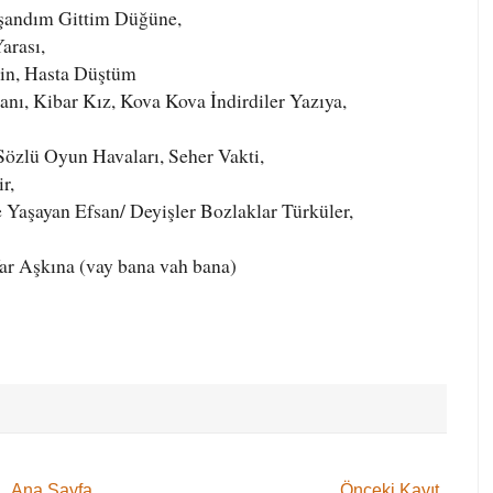
şandım Gittim Düğüne,
arası,
in, Hasta Düştüm
ı, Kibar Kız, Kova Kova İndirdiler Yazıya,
 Sözlü Oyun Havaları, Seher Vakti,
r,
e Yaşayan Efsan/ Deyişler Bozlaklar Türküler,
ar Aşkına (vay bana vah bana)
Ana Sayfa
Önceki Kayıt