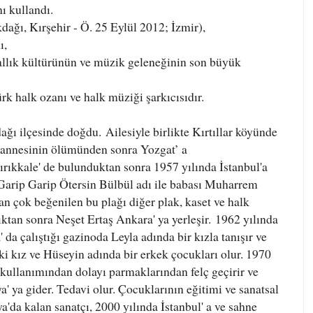
ı kullandı.
dağı, Kırşehir - Ö. 25 Eylül 2012; İzmir),
ı,
lık kültürünün ve müzik geleneğinin son büyük
rk halk ozanı ve halk müziği şarkıcısıdır.
dağı ilçesinde doğdu.
Ailesiyle birlikte Kırtıllar köyünde
, annesinin ölümünden sonra Yozgat’ a
ırıkkale' de bulunduktan sonra 1957 yılında İstanbul'a
 Garip Garip Ötersin Bülbül adı ile babası Muharrem
ndan çok beğenilen bu plağı diğer plak, kaset ve halk
ştıktan sonra Neşet Ertaş Ankara' ya yerleşir.
1962 yılında
 da çalıştığı gazinoda Leyla adında bir kızla tanışır ve
i kız ve Hüseyin adında bir erkek çocukları olur. 1970
 kullanımından dolayı parmaklarından felç geçirir ve
a' ya gider. Tedavi olur. Çocuklarının eğitimi ve sanatsal
'da kalan sanatçı, 2000 yılında İstanbul' a ve sahne