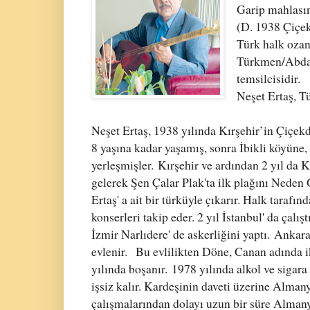
Garip mahlasın
(D. 1938 Çiçek
Türk halk ozan
Türkmen/Abdal
temsilcisidir.
Neşet Ertaş, Tü
Neşet Ertaş, 1938 yılında Kırşehir’in Çiçek
8 yaşına kadar yaşamış, sonra İbikli köyüne
yerleşmişler.
Kırşehir ve ardından 2 yıl da K
gelerek Şen Çalar Plak'ta ilk plağını Neden
Ertaş' a ait bir türküyle çıkarır. Halk tarafı
konserleri takip eder. 2 yıl İstanbul' da çalı
İzmir Narlıdere' de askerliğini yaptı.
Ankara'
evlenir.
Bu evlilikten Döne, Canan adında ik
yılında boşanır.
1978 yılında alkol ve sigara
işsiz kalır. Kardeşinin daveti üzerine Almany
çalışmalarından dolayı uzun bir süre Almanya