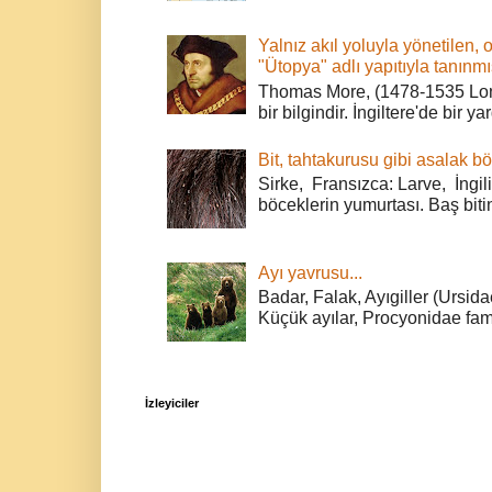
Yalnız akıl yoluyla yönetilen, 
"Ütopya" adlı yapıtıyla tanınmı
Thomas More, (1478-1535 Lond
bir bilgindir. İngiltere'de bir ya
Bit, tahtakurusu gibi asalak bö
Sirke, Fransızca: Larve, İngili
böceklerin yumurtası. Baş bitin
Ayı yavrusu...
Badar, Falak, Ayıgiller (Ursidae
Küçük ayılar, Procyonidae fami
İzleyiciler