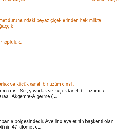
 demet durumundaki beyaz çiçeklerinden hekimlikte
ağaççık
 topluluk...
rlak ve küçük taneli bir üzüm cinsi ...
züm cinsi. Sık, yuvarlak ve küçük taneli bir üzümdür.
arası, Akgemre-Algerme (I...
pania bölgesindedir. Avellino eyaletinin başkenti olan
'nin 47 kilometre...