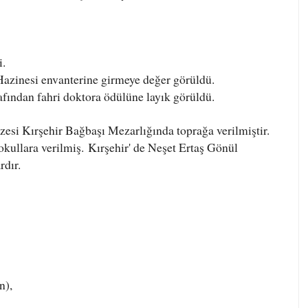
i.
zinesi envanterine girmeye değer görüldü.
afından fahri doktora ödülüne layık görüldü.
zesi Kırşehir Bağbaşı Mezarlığında toprağa verilmiştir.
 okullara verilmiş.
Kırşehir' de Neşet Ertaş Gönül
a
rdır.
n),