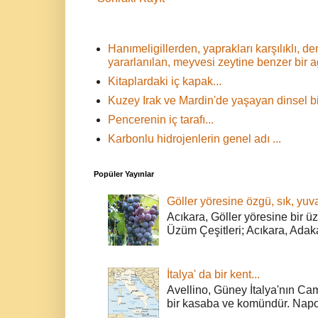
Hanımeligillerden, yaprakları karşılıklı,
yararlanılan, meyvesi zeytine benzer bir 
Kitaplardaki iç kapak...
Kuzey Irak ve Mardin'de yaşayan dinsel bir
Pencerenin iç tarafı...
Karbonlu hidrojenlerin genel adı ...
Popüler Yayınlar
Göller yöresine özgü, sık, yuva
Acıkara, Göller yöresine bir ü
Üzüm Çeşitleri; Acıkara, Adak
İtalya' da bir kent...
Avellino, Güney İtalya'nın Cam
bir kasaba ve komündür. Napoli