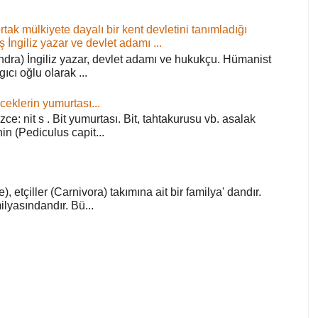
ortak mülkiyete dayalı bir kent devletini tanımladığı
ş İngiliz yazar ve devlet adamı ...
ra) İngiliz yazar, devlet adamı ve hukukçu. Hümanist
rgıcı oğlu olarak ...
ceklerin yumurtası...
zce: nit s . Bit yumurtası. Bit, tahtakurusu vb. asalak
in (Pediculus capit...
), etçiller (Carnivora) takımına ait bir familya' dandır.
lyasındandır. Bü...