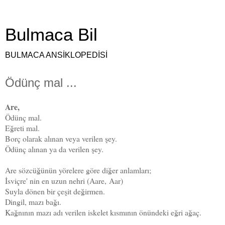
Bulmaca Bil
BULMACA ANSİKLOPEDİSİ
Ödünç mal ...
Are,
Ödünç mal.
Eğreti mal.
Borç olarak alınan veya verilen şey.
Ödünç alınan ya da verilen şey.
Are sözcüğünün yörelere göre diğer anlamları;
İsviçre' nin en uzun nehri (
Aare,
Aar)
Suyla dönen bir çeşit değirmen.
Dingil, mazı bağı.
Kağnının mazı adı verilen iskelet kısmının önündeki eğri ağaç.