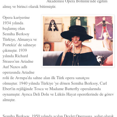
Akademisi Opera Bölümü'nde eğitim
almış ve birinci olarak bitirmiştir.
Opera kariyerine
1934 yılında
başlamış olan
Semiha Berksoy
Türkiye, Almanya ve
Portekiz' de sahneye
çıkmıştır. 1939
yılında Richard
Strauss'un Ariadne
Auf Naxos adlı
operasında Ariadne
rolü ile Avrupa'da sahne alan ilk Türk opera sanatçısı
olmuştur.
1940 yılında Türkiye 'ye dönen Semiha Berksoy, Carl
Ebert'in rejiliğinde Tosca ve Madame Butterfly operalarında
oynamıştır. Ayrıca Deli Dolu ve Lüküs Hayat operetlerinde de görev
almıştır.
Semiha Berksoy,
1950 yılında açılan Devlet Operasına, solist olarak