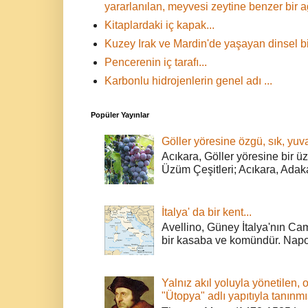
yararlanılan, meyvesi zeytine benzer bir 
Kitaplardaki iç kapak...
Kuzey Irak ve Mardin'de yaşayan dinsel bir
Pencerenin iç tarafı...
Karbonlu hidrojenlerin genel adı ...
Popüler Yayınlar
Göller yöresine özgü, sık, yuva
Acıkara, Göller yöresine bir ü
Üzüm Çeşitleri; Acıkara, Adak
İtalya' da bir kent...
Avellino, Güney İtalya'nın Cam
bir kasaba ve komündür. Napoli
Yalnız akıl yoluyla yönetilen, 
"Ütopya" adlı yapıtıyla tanınmı