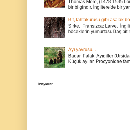
Thomas More, (1478-1535 Lond
bir bilgindir. İngiltere'de bir ya
Bit, tahtakurusu gibi asalak bö
Sirke, Fransızca: Larve, İngili
böceklerin yumurtası. Baş bitin
Ayı yavrusu...
Badar, Falak, Ayıgiller (Ursidae
Küçük ayılar, Procyonidae fami
İzleyiciler