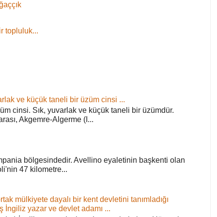
ağaççık
 topluluk...
rlak ve küçük taneli bir üzüm cinsi ...
züm cinsi. Sık, yuvarlak ve küçük taneli bir üzümdür.
arası, Akgemre-Algerme (I...
pania bölgesindedir. Avellino eyaletinin başkenti olan
'nin 47 kilometre...
ortak mülkiyete dayalı bir kent devletini tanımladığı
ş İngiliz yazar ve devlet adamı ...