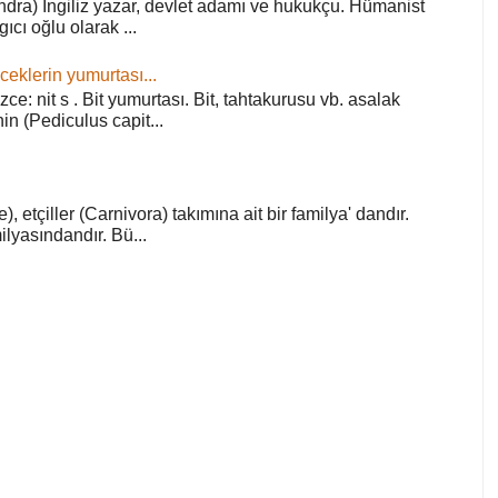
ra) İngiliz yazar, devlet adamı ve hukukçu. Hümanist
rgıcı oğlu olarak ...
ceklerin yumurtası...
zce: nit s . Bit yumurtası. Bit, tahtakurusu vb. asalak
in (Pediculus capit...
), etçiller (Carnivora) takımına ait bir familya' dandır.
lyasındandır. Bü...