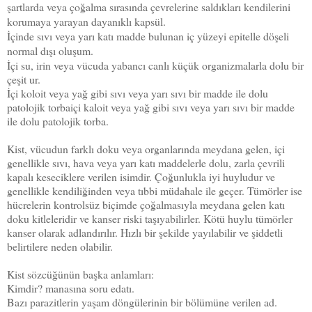
şartlarda veya çoğalma sırasında çevrelerine saldıkları kendilerini
korumaya yarayan dayanıklı kapsül.
İçinde sıvı veya yarı katı madde bulunan iç yüzeyi epitelle döşeli
normal dışı oluşum.
İçi su, irin veya vücuda yabancı canlı küçük organizmalarla dolu bir
çeşit ur.
İçi koloit veya yağ gibi sıvı veya yarı sıvı bir madde ile dolu
patolojik torbaiçi kaloit veya yağ gibi sıvı veya yarı sıvı bir madde
ile dolu patolojik torba.
Kist, vücudun farklı doku veya organlarında meydana gelen, içi
genellikle sıvı, hava veya yarı katı maddelerle dolu, zarla çevrili
kapalı keseciklere verilen isimdir. Çoğunlukla iyi huyludur ve
genellikle kendiliğinden veya tıbbi müdahale ile geçer. Tümörler ise
hücrelerin kontrolsüz biçimde çoğalmasıyla meydana gelen katı
doku kitleleridir ve kanser riski taşıyabilirler. Kötü huylu tümörler
kanser olarak adlandırılır. Hızlı bir şekilde yayılabilir ve şiddetli
belirtilere neden olabilir.
Kist sözcüğünün başka anlamları:
Kimdir? manasına soru edatı.
Bazı parazitlerin yaşam döngülerinin bir bölümüne verilen ad.