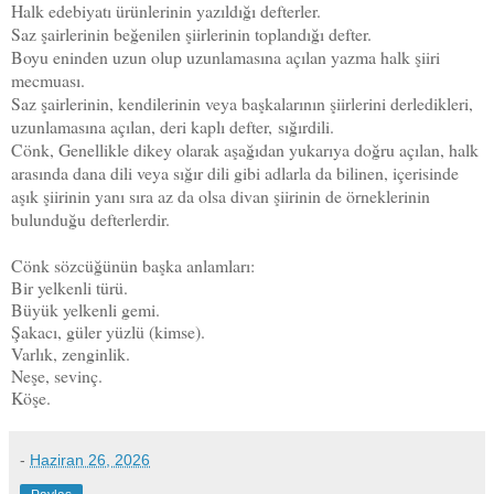
Halk edebiyatı ürünlerinin yazıldığı defterler.
Saz şairlerinin beğenilen şiirlerinin toplandığı defter.
Boyu eninden uzun olup uzunlamasına açılan yazma halk şiiri
mecmuası.
Saz şairlerinin, kendilerinin veya başkalarının şiirlerini derledikleri,
uzunlamasına açılan, deri kaplı defter,
sığırdili
.
Cönk, Genellikle dikey olarak aşağıdan yukarıya doğru açılan, halk
arasında dana dili veya sığır dili gibi adlarla da bilinen, içerisinde
aşık şiirinin yanı sıra az da olsa divan şiirinin de örneklerinin
bulunduğu defterlerdir.
Cönk sözcüğünün başka anlamları:
Bir yelkenli türü.
Büyük yelkenli gemi.
Şakacı, güler yüzlü (kimse).
Varlık, zenginlik.
Neşe, sevinç.
Köşe.
-
Haziran 26, 2026