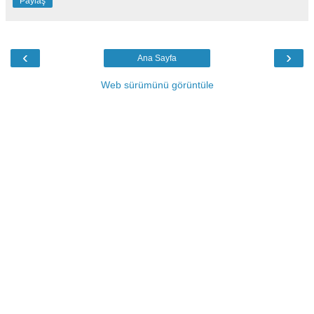
Paylaş
‹
›
Ana Sayfa
Web sürümünü görüntüle