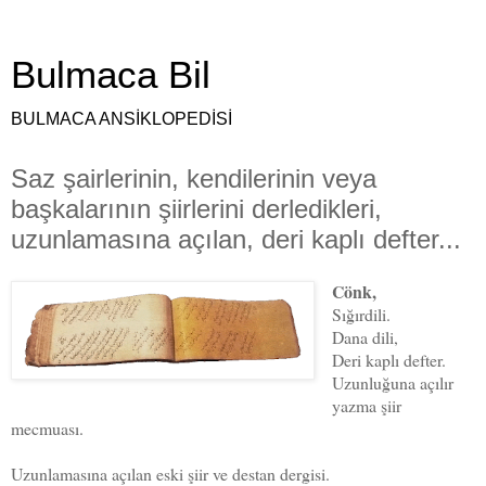
Bulmaca Bil
BULMACA ANSİKLOPEDİSİ
Saz şairlerinin, kendilerinin veya
başkalarının şiirlerini derledikleri,
uzunlamasına açılan, deri kaplı defter...
Cönk,
Sığırdili.
Dana dili,
Deri kaplı defter.
Uzunluğuna açılır
yazma şiir
mecmuası.
Uzunlamasına açılan eski şiir ve destan dergisi.