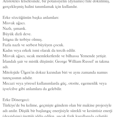
Aristoteles felsefesinde, bir potansiyelin (dynamis) fiile dökülmüş,
gerçekleşmiş halini tanımlamak için kullanılır.
Erke sözcüğünün başka anlamları:
Misvak ağacı.
Nazlı, şımarık.
Büyük dizli deve.
İstigna ile terbiye olmuş.
Fazla nazlı ve serbest büyüyen çocuk.
Kadın veya erkek ismi olarak da tercih edilir.
Misvak ağacı, sıcak memleketlerde ve bilhassa Yemende yetişir.
İrlandalı şair ve mistik düşünür; George William Russel' ın takma
adı.
Mitolojide Ülgen'in dokuz kızından biri ve aynı zamanda namus
tanrıçasının adıdır.
Mecazi veya yöresel kullanımlarda güç, otorite, egemenlik veya
işve/cilve gibi anlamlara da gelebilir.
Erke Dönergeci:
Türkiye'de bu kelime, geçmişte gündem olan bir makine projesiyle
adı anılır. Düşük bir başlangıç enerjisiyle sürekli ve kesintisiz enerji
(devridaim) ürettiği iddia edilen, ancak fizik kurallarıyla çeliştiği