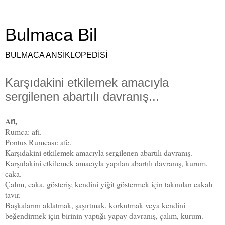
Bulmaca Bil
BULMACA ANSİKLOPEDİSİ
Karşıdakini etkilemek amacıyla
sergilenen abartılı davranış...
Afi,
Rumca: afi.
Pontus Rumcası: afe.
Karşıdakini etkilemek amacıyla sergilenen abartılı davranış.
Karşıdakini etkilemek amacıyla yapılan abartılı davranış, kurum,
caka.
Çalım, caka, gösteriş; kendini yiğit göstermek için takınılan cakalı
tavır.
Başkalarını aldatmak, şaşırtmak, korkutmak veya kendini
beğendirmek için birinin yaptığı yapay davranış, çalım, kurum.