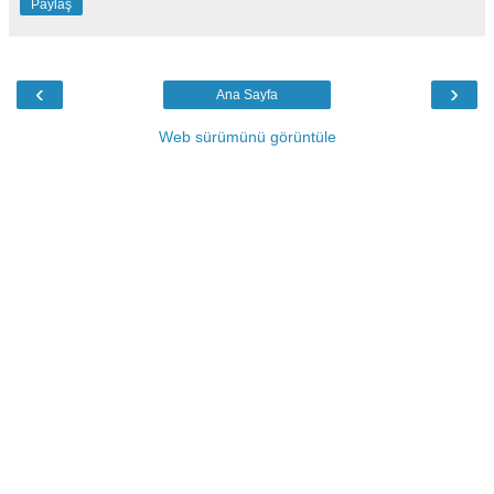
Paylaş
‹
›
Ana Sayfa
Web sürümünü görüntüle