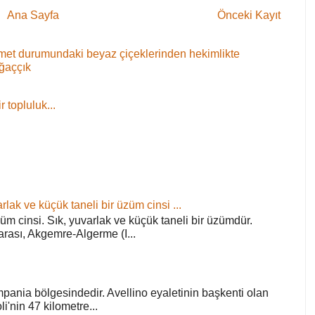
Ana Sayfa
Önceki Kayıt
 demet durumundaki beyaz çiçeklerinden hekimlikte
ağaççık
 topluluk...
rlak ve küçük taneli bir üzüm cinsi ...
züm cinsi. Sık, yuvarlak ve küçük taneli bir üzümdür.
arası, Akgemre-Algerme (I...
pania bölgesindedir. Avellino eyaletinin başkenti olan
'nin 47 kilometre...