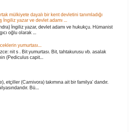
ortak mülkiyete dayalı bir kent devletini tanımladığı
ş İngiliz yazar ve devlet adamı ...
ra) İngiliz yazar, devlet adamı ve hukukçu. Hümanist
rgıcı oğlu olarak ...
ceklerin yumurtası...
zce: nit s . Bit yumurtası. Bit, tahtakurusu vb. asalak
in (Pediculus capit...
), etçiller (Carnivora) takımına ait bir familya' dandır.
lyasındandır. Bü...