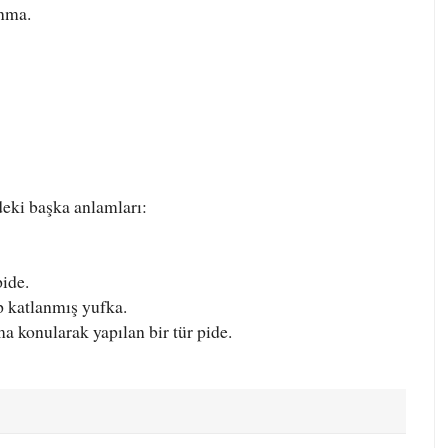
unma.
eki başka anlamları:
ide.
p katlanmış yufka.
ma konularak yapılan bir tür pide.