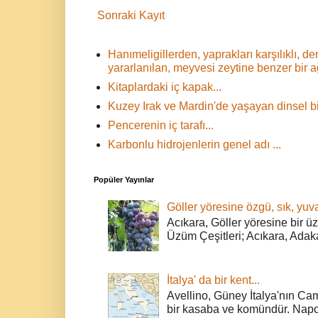
Sonraki Kayıt
Hanımeligillerden, yaprakları karşılıklı,
yararlanılan, meyvesi zeytine benzer bir 
Kitaplardaki iç kapak...
Kuzey Irak ve Mardin'de yaşayan dinsel bir
Pencerenin iç tarafı...
Karbonlu hidrojenlerin genel adı ...
Popüler Yayınlar
Göller yöresine özgü, sık, yuva
Acıkara, Göller yöresine bir ü
Üzüm Çeşitleri; Acıkara, Adak
İtalya' da bir kent...
Avellino, Güney İtalya'nın Cam
bir kasaba ve komündür. Napoli