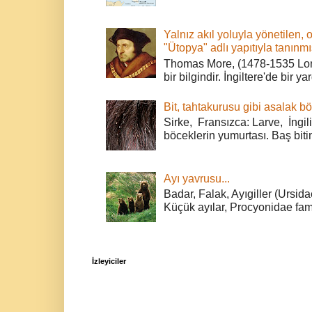
Yalnız akıl yoluyla yönetilen, 
"Ütopya" adlı yapıtıyla tanınmı
Thomas More, (1478-1535 Lond
bir bilgindir. İngiltere'de bir ya
Bit, tahtakurusu gibi asalak bö
Sirke, Fransızca: Larve, İngili
böceklerin yumurtası. Baş bitin
Ayı yavrusu...
Badar, Falak, Ayıgiller (Ursidae
Küçük ayılar, Procyonidae fami
İzleyiciler