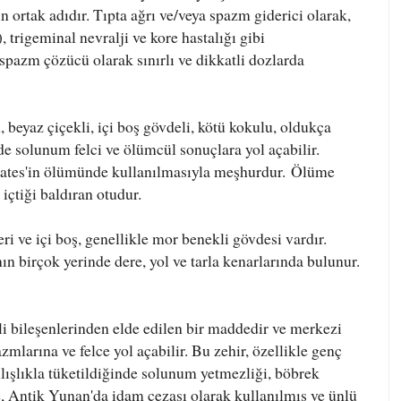
in ortak adıdır. Tıpta ağrı ve/veya spazm giderici olarak,
), trigeminal nevralji ve kore hastalığı gibi
e spazm çözücü olarak sınırlı ve dikkatli dozlarda
 beyaz çiçekli, içi boş gövdeli, kötü kokulu, oldukça
inde solunum felci ve ölümcül sonuçlara yol açabilir.
krates'in ölümünde kullanılmasıyla meşhurdur.
Ölüme
içtiği baldıran otudur.
i ve içi boş, genellikle mor benekli gövdesi vardır.
ın birçok yerinde dere, yol ve tarla kenarlarında bulunur.
 bileşenlerinden elde edilen bir maddedir ve merkezi
zmlarına ve felce yol açabilir. Bu zehir, özellikle genç
lışlıkla tüketildiğinde solunum yetmezliği, böbrek
te, Antik Yunan'da idam cezası olarak kullanılmış ve ünlü