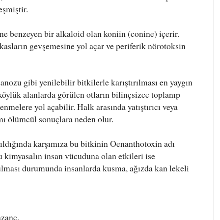
eşmiştir.
e benzeyen bir alkaloid olan koniin (conine) içerir.
kasların gevşemesine yol açar ve periferik nörotoksin
zu gibi yenilebilir bitkilerle karıştırılması en yaygın
köylük alanlarda görülen otların bilinçsizce toplanıp
nmelere yol açabilir. Halk arasında yatıştırıcı veya
ımı ölümcül sonuçlara neden olur.
rıldığında karşımıza bu bitkinin Oenanthotoxin adı
u kimyasalın insan vücuduna olan etkileri ise
ulması durumunda insanlarda kusma, ağızda kan lekeli
azanç.