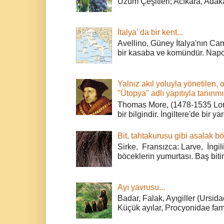
Üzüm Çeşitleri; Acıkara, Adak
İtalya' da bir kent...
Avellino, Güney İtalya'nın Cam
bir kasaba ve komündür. Napoli
Yalnız akıl yoluyla yönetilen, 
"Ütopya" adlı yapıtıyla tanınmı
Thomas More, (1478-1535 Lond
bir bilgindir. İngiltere'de bir ya
Bit, tahtakurusu gibi asalak bö
Sirke, Fransızca: Larve, İngili
böceklerin yumurtası. Baş bitin
Ayı yavrusu...
Badar, Falak, Ayıgiller (Ursidae
Küçük ayılar, Procyonidae fami