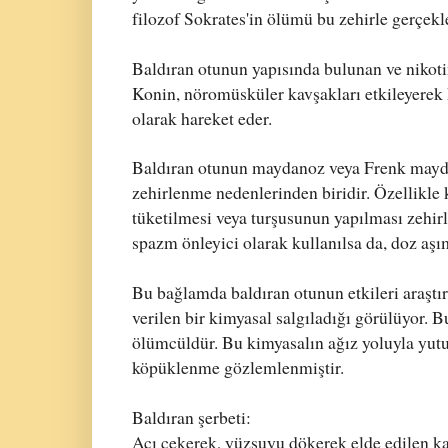
filozof Sokrates'in ölümü bu zehirle gerçekl
Baldıran otunun yapısında bulunan ve nikotin
Konin, nöromüsküler kavşakları etkileyerek 
olarak hareket eder.
Baldıran otunun maydanoz veya Frenk maydano
zehirlenme nedenlerinden biridir. Özellikle 
tüketilmesi veya turşusunun yapılması zehirle
spazm önleyici olarak kullanılsa da, doz aş
Bu bağlamda baldıran otunun etkileri araştı
verilen bir kimyasal salgıladığı görülüyor. B
ölümcüldür. Bu kimyasalın ağız yoluyla yut
köpüklenme gözlemlenmiştir.
Baldıran şerbeti:
Acı çekerek, yüzsuyu dökerek elde edilen k