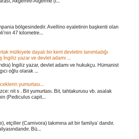
arası, Akgemre-Algerme (I...
pania bölgesindedir. Avellino eyaletinin başkenti olan
'nin 47 kilometre...
ortak mülkiyete dayalı bir kent devletini tanımladığı
ş İngiliz yazar ve devlet adamı ...
ra) İngiliz yazar, devlet adamı ve hukukçu. Hümanist
rgıcı oğlu olarak ...
ceklerin yumurtası...
zce: nit s . Bit yumurtası. Bit, tahtakurusu vb. asalak
in (Pediculus capit...
), etçiller (Carnivora) takımına ait bir familya' dandır.
lyasındandır. Bü...