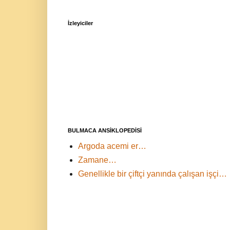
İzleyiciler
BULMACA ANSİKLOPEDİSİ
Argoda acemi er…
Zamane…
Genellikle bir çiftçi yanında çalışan işçi…