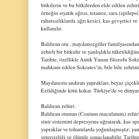
bitkilerin ve bu bitkilerden elde edilen zehir
örneğin siyatik ağrısı, tetanoz, sara (epilepsi
rahatsızlıklarda
ağrı kesici, kas gevşetici v
kullanılır.
Baldıran otu , maydanozgiller familyasından,
zehirli bir bitkidir ve yanlışlıkla tüketildiğ
Tarihte, özellikle Antik Yunan filozofu So
mahkum edilen Sokrates’in, bile bile zehrini 
Maydanozu andıran yaprakları, beyaz çiçekler
Ezildiğinde kötü kokar. Türkiye'de ve dünyan
Baldıran zehiri:
Baldıran otunun (Conium maculatum) zehirli
sinir sistemini depresyona uğratarak, kas spa
yapraklar ve tohumlarda yoğunlaşmıştır; yan
yetersizliği ve ölümle sonuçlanabilir. Tarih