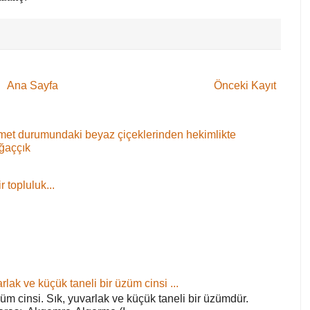
Ana Sayfa
Önceki Kayıt
 demet durumundaki beyaz çiçeklerinden hekimlikte
ağaççık
 topluluk...
rlak ve küçük taneli bir üzüm cinsi ...
züm cinsi. Sık, yuvarlak ve küçük taneli bir üzümdür.