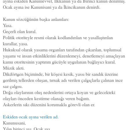
ayına eskiden Kanunievvel, İlkkanun ya da Birinci kanun denirmiş.
Ocak ayına ise Kanunisani ya da İkincikanun denirdi.
Kanun sözcüğünün başka anlamları:
Yasa.
Geçerli olan kural.
Politik otoriteyle resmi olarak kodlandırılan ve yasallaştırılan
kurallar, yasa.
Hukuksal olarak yasama organları tarafından çıkarılan, toplumsal
yaşamı ve insan etkinliklerini düzenlemeyi, denetlemeyi amaçlayan
kamu otoritesinin yaptırım gücüyle uygulanan bağlayıcı kural.
Müzik aleti.
Dikdörtgen biçiminde, bir köşesi kesik, yassı bir sandık üzerine
gerilmiş tellerden oluşan, tırnak adı verilen çalgıçlarla çalınan ince
saz çalgısı.
Doğa olaylarının oluş nedenlerini ortaya koyan ve gelecekteki
olayları önceden kestirme olanağı veren bağıntı.
Askerlerin sıkı düzenini korumakla görevli olan er.
Eskiden ocak ayına verilen ad.
Kanunusani,
Yılın birinci ayı, Ocak ayı,