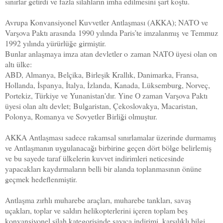
sınırlar getirdi ve fazla silahların imha edilmesini şart koştu.
Avrupa Konvansiyonel Kuvvetler Antlaşması (AKKA); NATO ve
Varşova Paktı arasında
1990 yılında Paris’te imzalanmış
ve Temmuz
1992 yılında yürürlüğe girmiştir.
Bunlar anlaşmaya imza atan devletler o zaman NATO üyesi olan on
altı ülke:
ABD, Almanya, Belçika, Birleşik Krallık, Danimarka, Fransa,
Hollanda, İspanya, İtalya, İzlanda, Kanada, Lüksemburg, Norveç,
Portekiz, Türkiye ve Yunanistan'dır. Yine O zaman Varşova Paktı
üyesi olan altı devlet; Bulgaristan, Çekoslovakya, Macaristan,
Polonya, Romanya ve Sovyetler Birliği olmuştur.
AKKA Antlaşması sadece rakamsal sınırlamalar üzerinde durmamış
ve Antlaşmanın uygulanacağı birbirine geçen dört bölge belirlemiş
ve bu sayede taraf ülkelerin kuvvet indirimleri neticesinde
yapacakları kaydırmaların belli bir alanda toplanmasının önüne
geçmek hedeflenmiştir.
Antlaşma zırhlı muharebe araçları, muharebe tankları, savaş
uçakları, toplar ve saldırı helikopterlerini içeren toplam beş
konvansiyonel silah kategorisinde sayıca indirimi, karşılıklı bilgi