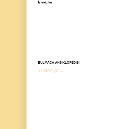
İzleyiciler
BULMACA ANSİKLOPEDİSİ
Yükleniyor...