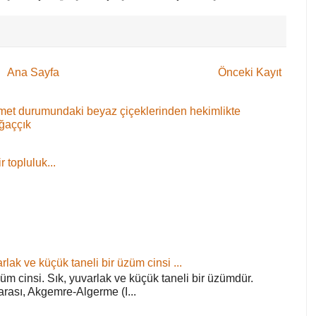
Ana Sayfa
Önceki Kayıt
 demet durumundaki beyaz çiçeklerinden hekimlikte
ağaççık
 topluluk...
rlak ve küçük taneli bir üzüm cinsi ...
züm cinsi. Sık, yuvarlak ve küçük taneli bir üzümdür.
arası, Akgemre-Algerme (I...