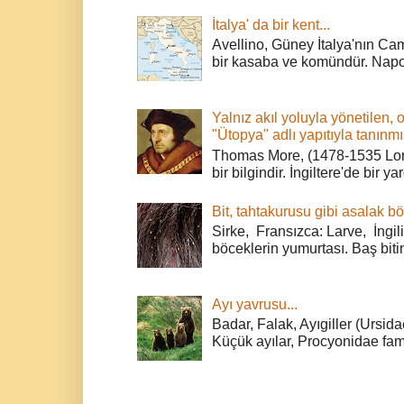
İtalya' da bir kent...
Avellino, Güney İtalya'nın Cam
bir kasaba ve komündür. Napoli
Yalnız akıl yoluyla yönetilen, 
"Ütopya" adlı yapıtıyla tanınmı
Thomas More, (1478-1535 Lond
bir bilgindir. İngiltere'de bir ya
Bit, tahtakurusu gibi asalak bö
Sirke, Fransızca: Larve, İngili
böceklerin yumurtası. Baş bitin
Ayı yavrusu...
Badar, Falak, Ayıgiller (Ursidae
Küçük ayılar, Procyonidae fami