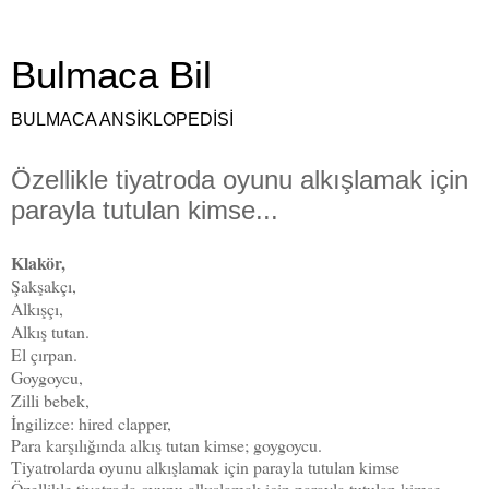
Bulmaca Bil
BULMACA ANSİKLOPEDİSİ
Özellikle tiyatroda oyunu alkışlamak için
parayla tutulan kimse...
Klakör,
Şakşakçı,
Alkışçı,
Alkış tutan.
El çırpan.
Goygoycu,
Zilli bebek,
İngilizce: hired clapper,
Para karşılığında alkış tutan kimse; goygoycu.
Tiyatrolarda oyunu alkışlamak için parayla tutulan kimse
Özellikle tiyatroda oyunu alkışlamak için parayla tutulan kimse.