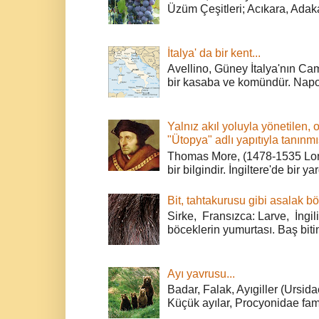
Üzüm Çeşitleri; Acıkara, Adak
İtalya' da bir kent...
Avellino, Güney İtalya'nın Cam
bir kasaba ve komündür. Napoli
Yalnız akıl yoluyla yönetilen, 
"Ütopya" adlı yapıtıyla tanınmı
Thomas More, (1478-1535 Lond
bir bilgindir. İngiltere'de bir ya
Bit, tahtakurusu gibi asalak bö
Sirke, Fransızca: Larve, İngili
böceklerin yumurtası. Baş bitin
Ayı yavrusu...
Badar, Falak, Ayıgiller (Ursidae
Küçük ayılar, Procyonidae fami