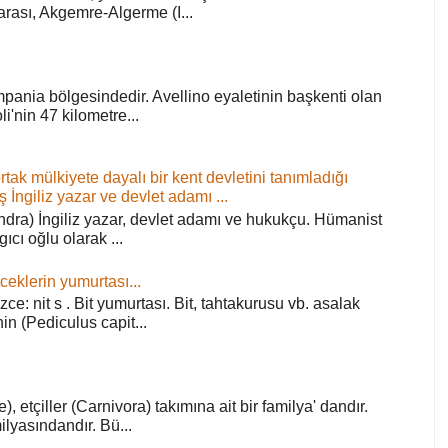
arası, Akgemre-Algerme (I...
pania bölgesindedir. Avellino eyaletinin başkenti olan
'nin 47 kilometre...
ortak mülkiyete dayalı bir kent devletini tanımladığı
ş İngiliz yazar ve devlet adamı ...
ra) İngiliz yazar, devlet adamı ve hukukçu. Hümanist
rgıcı oğlu olarak ...
ceklerin yumurtası...
zce: nit s . Bit yumurtası. Bit, tahtakurusu vb. asalak
in (Pediculus capit...
), etçiller (Carnivora) takımına ait bir familya' dandır.
lyasındandır. Bü...