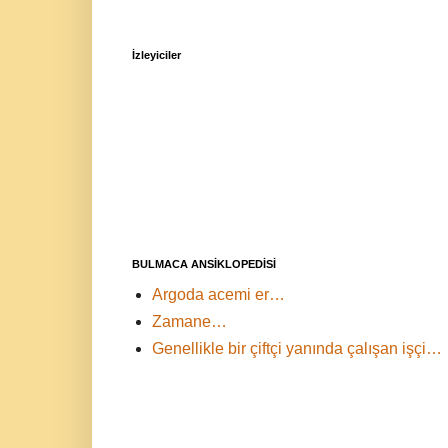
İzleyiciler
BULMACA ANSİKLOPEDİSİ
Argoda acemi er…
Zamane…
Genellikle bir çiftçi yanında çalışan işçi…