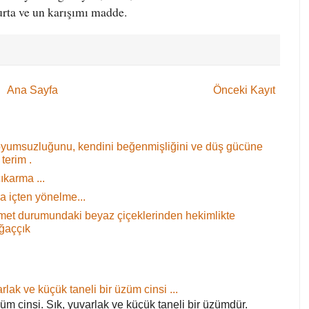
urta ve un karışımı madde.
Ana Sayfa
Önceki Kayıt
oyumsuzluğunu, kendini beğenmişliğini ve düş gücüne
terim .
ıkarma ...
 içten yönelme...
 demet durumundaki beyaz çiçeklerinden hekimlikte
ağaççık
rlak ve küçük taneli bir üzüm cinsi ...
züm cinsi. Sık, yuvarlak ve küçük taneli bir üzümdür.