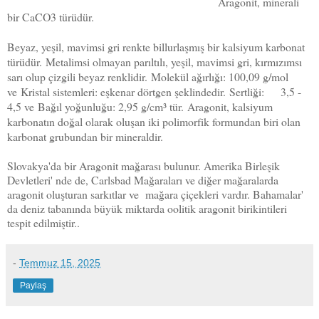
Aragonit, minerali
bir CaCO3 türüdür.
Beyaz, yeşil, mavimsi gri renkte billurlaşmış bir kalsiyum karbonat
türüdür.
Metalimsi olmayan parıltılı, yeşil, mavimsi gri, kırmızımsı
sarı olup çizgili beyaz renklidir.
Molekül ağırlığı:
100,09 g/mol
ve
Kristal sistemleri:
eşkenar dörtgen şeklindedir.
Sertliği:
3,5 -
4,5 ve
Bağıl yoğunluğu:
2,95 g/cm³ tür.
Aragonit, kalsiyum
karbonatın doğal olarak oluşan iki polimorfik formundan biri olan
karbonat grubundan bir mineraldir.
Slovakya'da bir Aragonit mağarası bulunur. Amerika Birleşik
Devletleri' nde de, Carlsbad Mağaraları ve diğer mağaralarda
aragonit oluşturan sarkıtlar ve mağara çiçekleri vardır. Bahamalar'
da deniz tabanında büyük miktarda oolitik aragonit birikintileri
tespit edilmiştir..
-
Temmuz 15, 2025
Paylaş