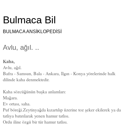
Bulmaca Bil
BULMACA ANSİKLOPEDİSİ
Avlu, ağıl. ..
Kaha,
Avlu, ağıl.
Bafra - Samsun, Bala - Ankara, Ilgın - Konya yörelerinde halk
dilinde kaha denmektedir.
Kaha sözcüğünün başka anlamları:
Mağara.
Ev ortası, saha.
Puf böreği.Zeytinyağda kızartılıp üzerine toz şeker ekilerek ya da
tatlıya batırılarak yenen hamur tatlısı.
Ordu iline özgü bir tür hamur tatlısı.