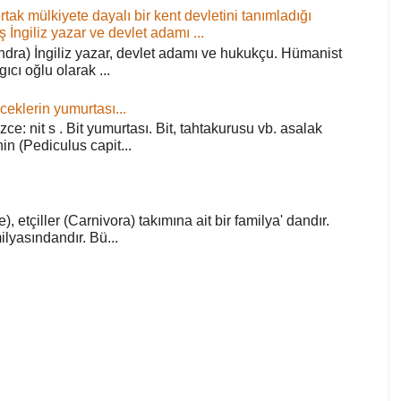
ortak mülkiyete dayalı bir kent devletini tanımladığı
ş İngiliz yazar ve devlet adamı ...
ra) İngiliz yazar, devlet adamı ve hukukçu. Hümanist
rgıcı oğlu olarak ...
ceklerin yumurtası...
zce: nit s . Bit yumurtası. Bit, tahtakurusu vb. asalak
in (Pediculus capit...
), etçiller (Carnivora) takımına ait bir familya' dandır.
lyasındandır. Bü...