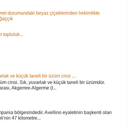
 demet durumundaki beyaz çiçeklerinden hekimlikte
ağaççık
 topluluk...
rlak ve küçük taneli bir üzüm cinsi ...
züm cinsi. Sık, yuvarlak ve küçük taneli bir üzümdür.
arası, Akgemre-Algerme (I...
pania bölgesindedir. Avellino eyaletinin başkenti olan
'nin 47 kilometre...