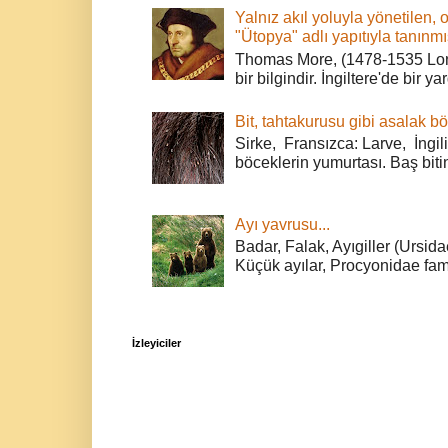
Yalnız akıl yoluyla yönetilen, 
"Ütopya" adlı yapıtıyla tanınmı
Thomas More, (1478-1535 Lond
bir bilgindir. İngiltere'de bir ya
Bit, tahtakurusu gibi asalak bö
Sirke, Fransızca: Larve, İngili
böceklerin yumurtası. Baş bitin
Ayı yavrusu...
Badar, Falak, Ayıgiller (Ursidae
Küçük ayılar, Procyonidae fami
İzleyiciler