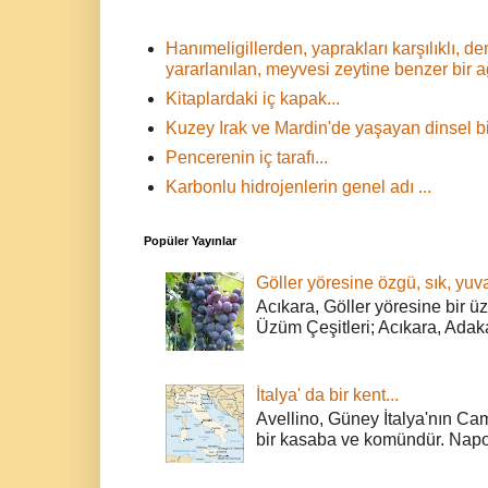
Hanımeligillerden, yaprakları karşılıklı,
yararlanılan, meyvesi zeytine benzer bir 
Kitaplardaki iç kapak...
Kuzey Irak ve Mardin'de yaşayan dinsel bir
Pencerenin iç tarafı...
Karbonlu hidrojenlerin genel adı ...
Popüler Yayınlar
Göller yöresine özgü, sık, yuva
Acıkara, Göller yöresine bir ü
Üzüm Çeşitleri; Acıkara, Adak
İtalya' da bir kent...
Avellino, Güney İtalya'nın Cam
bir kasaba ve komündür. Napoli