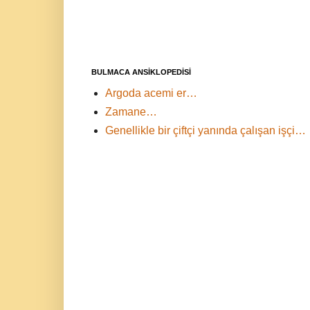
BULMACA ANSİKLOPEDİSİ
Argoda acemi er…
Zamane…
Genellikle bir çiftçi yanında çalışan işçi…