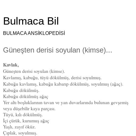
Bulmaca Bil
BULMACA ANSİKLOPEDİSİ
Güneşten derisi soyulan (kimse)...
Kavlak,
Güneşten derisi soyulan (kimse).
Kavlamış, kabuğu, tüyü dökülmüş, derisi soyulmuş.
Kabuğu kavlamış, kabuğu kabarıp dökülmüş, soyulmuş (ağaç).
Kabuğu dökülmüş.
Kabuğu dökülmüş ağaç
Yer altı boşluklarının tavan ve yan duvarlarında bulunan gevşemiş
veya düşebilir kaya parçası.
Tüyü, kılı dökülmüş.
İçi çürük, kurumuş ağaç
Yaşlı, zayıf öküz.
Çıplak, soyulmuş.