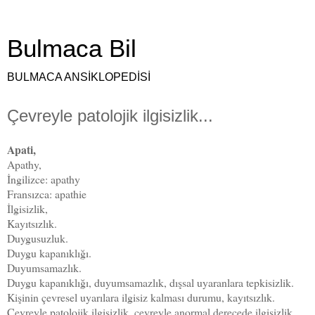
Bulmaca Bil
BULMACA ANSİKLOPEDİSİ
Çevreyle patolojik ilgisizlik...
Apati,
Apathy,
İngilizce: apathy
Fransızca: apathie
İlgisizlik,
Kayıtsızlık.
Duygusuzluk.
Duygu kapanıklığı.
Duyumsamazlık.
Duygu kapanıklığı, duyumsamazlık, dışsal uyaranlara tepkisizlik.
Kişinin çevresel uyarılara ilgisiz kalması durumu, kayıtsızlık.
Çevreyle patolojik ilgisizlik, çevreyle anormal derecede ilgisizlik,