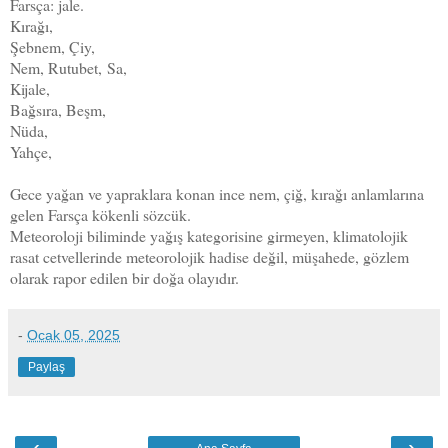
Farsça: jale.
Kırağı,
Şebnem, Çiy,
Nem, Rutubet,
Sa,
Kijale,
Bağsıra, Beşm,
Nüda,
Yahçe,
Gece yağan ve yapraklara konan ince nem, çiğ, kırağı anlamlarına
gelen Farsça kökenli sözcük.
Meteoroloji biliminde yağış kategorisine girmeyen, klimatolojik
rasat cetvellerinde meteorolojik hadise değil, müşahede, gözlem
olarak rapor edilen bir doğa olayıdır.
-
Ocak 05, 2025
Paylaş
‹
›