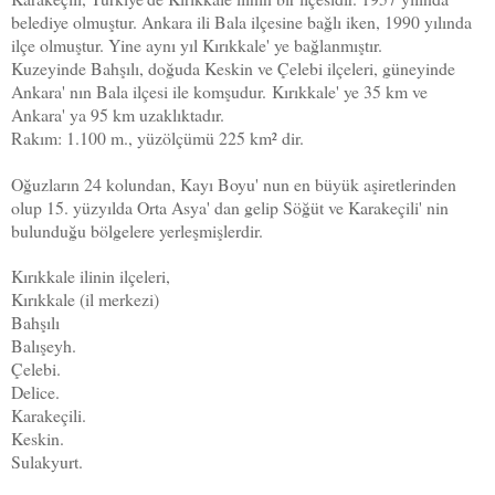
belediye olmuştur. Ankara ili Bala ilçesine bağlı iken, 1990 yılında
ilçe olmuştur. Yine aynı yıl Kırıkkale' ye bağlanmıştır.
Kuzeyinde Bahşılı, doğuda Keskin ve Çelebi ilçeleri, güneyinde
Ankara' nın Bala ilçesi ile komşudur.
Kırıkkale' ye 35 km ve
Ankara' ya 95 km uzaklıktadır.
Rakım: 1.100 m., yüzölçümü 225 km² dir.
Oğuzların 24 kolundan, Kayı Boyu' nun en büyük aşiretlerinden
olup 15. yüzyılda Orta Asya' dan gelip Söğüt ve Karakeçili' nin
bulunduğu bölgelere yerleşmişlerdir.
Kırıkkale ilinin ilçeleri,
Kırıkkale (il merkezi)
Bahşılı
Balışeyh.
Çelebi.
Delice.
Karakeçili.
Keskin.
Sulakyurt.