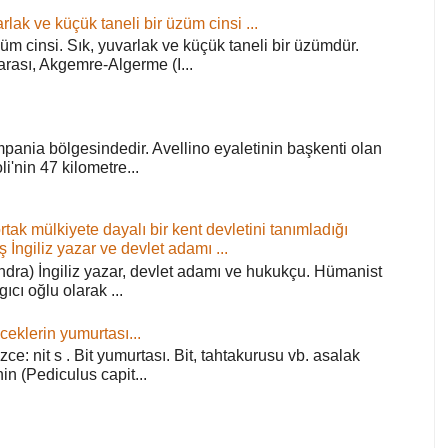
rlak ve küçük taneli bir üzüm cinsi ...
züm cinsi. Sık, yuvarlak ve küçük taneli bir üzümdür.
arası, Akgemre-Algerme (I...
pania bölgesindedir. Avellino eyaletinin başkenti olan
'nin 47 kilometre...
ortak mülkiyete dayalı bir kent devletini tanımladığı
ş İngiliz yazar ve devlet adamı ...
ra) İngiliz yazar, devlet adamı ve hukukçu. Hümanist
rgıcı oğlu olarak ...
ceklerin yumurtası...
zce: nit s . Bit yumurtası. Bit, tahtakurusu vb. asalak
in (Pediculus capit...