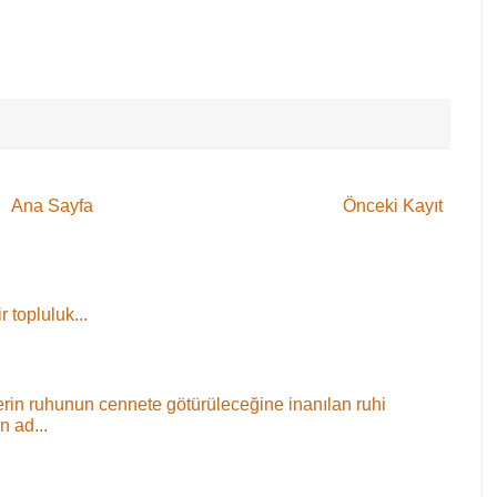
Ana Sayfa
Önceki Kayıt
 topluluk...
ülerin ruhunun cennete götürüleceğine inanılan ruhi
n ad...