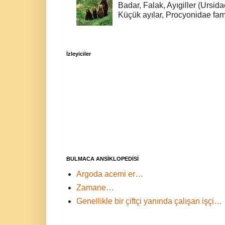
Badar, Falak, Ayıgiller (Ursidae
Küçük ayılar, Procyonidae fami
İzleyiciler
BULMACA ANSİKLOPEDİSİ
Argoda acemi er…
Zamane…
Genellikle bir çiftçi yanında çalışan işçi…