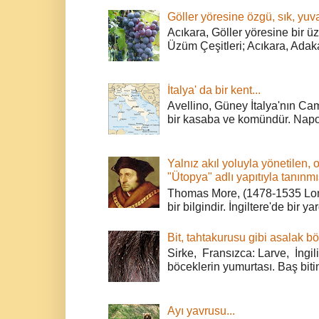
Göller yöresine özgü, sık, yuva
Acıkara, Göller yöresine bir ü
Üzüm Çeşitleri; Acıkara, Adak
İtalya' da bir kent...
Avellino, Güney İtalya'nın Cam
bir kasaba ve komündür. Napoli
Yalnız akıl yoluyla yönetilen, 
"Ütopya" adlı yapıtıyla tanınmı
Thomas More, (1478-1535 Lond
bir bilgindir. İngiltere'de bir ya
Bit, tahtakurusu gibi asalak bö
Sirke, Fransızca: Larve, İngili
böceklerin yumurtası. Baş bitin
Ayı yavrusu...