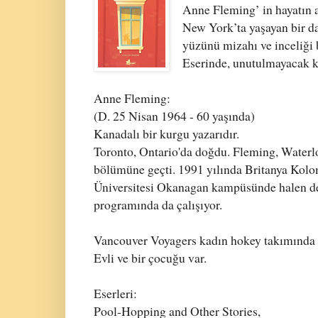
Anne Fleming’ in hayatın a
New York’ta yaşayan bir d
yüzünü mizahı ve inceliği bi
Eserinde, unutulmayacak ka
Anne Fleming:
(D. 25 Nisan 1964 - 60 yaşında)
Kanadalı bir kurgu yazarıdır.
Toronto, Ontario'da doğdu. Fleming, Waterloo
bölümüne geçti. 1991 yılında Britanya Kolo
Üniversitesi Okanagan kampüsünde halen ders
programında da çalışıyor.
Vancouver Voyagers kadın hokey takımında
Evli ve bir çocuğu var.
Eserleri:
Pool-Hopping and Other Stories,