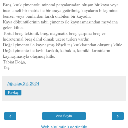
Breş, kırık çimentolu mineral parçalarından oluşan bir kaya veya
ince taneli bir matris ile bir araya getirilmiş, kayaların bileşimine
benzer veya bunlardan farklı olabilen bir kayadır.
Kaya döküntülerinin tabii çimento ile kaynaşmasından meydana
gelen kütle.
Tortul breş, tektonik breş, magmatik breş, çarpma breş ve
hidrotermal breş dahil olmak üzere türleri vardır.
Doğal çimento ile kaynaşmış köşeli taş kırıklarından oluşmuş kütle.
Doğal çimento ile lavlı, kavkılı, kabuklu, kemikli kırıntıların
kaynaşmasıyla oluşmuş kitle.
Tabiat Doğa,
Taş.
-
Ağustos 28, 2024
Paylaş
‹
›
Ana Sayfa
Web sürümünü görüntüle