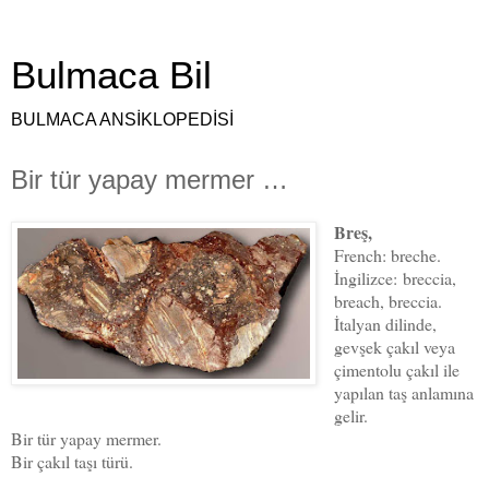
Bulmaca Bil
BULMACA ANSİKLOPEDİSİ
Bir tür yapay mermer …
Breş,
French: breche.
İ
ngilizce
:
breccia,
breach, breccia.
İtalyan dilinde,
gevşek çakıl veya
çimentolu çakıl ile
yapılan taş anlamına
gelir.
Bir tür yapay mermer.
Bir çakıl taşı türü.