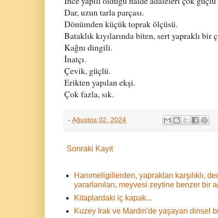
İnce yapılı olduğu halde adaleleri çok güçlü
Dar, uzun tarla parçası.
Dönümden küçük toprak ölçüsü.
Bataklık kıyılarında biten, sert yapraklı bir çe
Kağnı dingili.
İnatçı.
Çevik, güçlü.
Erikten yapılan ekşi.
Çok fazla, sık.
-
Ağustos 02, 2024
Sonraki Kayıt
Hanımeligillerden, yaprakları karşılıklı,
yararlanılan, meyvesi zeytine benzer bir 
Kitaplardaki iç kapak...
Kuzey Irak ve Mardin'de yaşayan dinsel bir