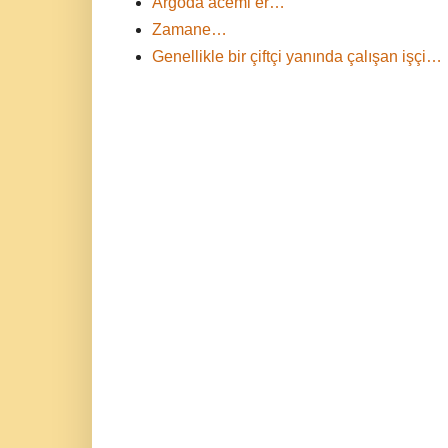
Argoda acemi er…
Zamane…
Genellikle bir çiftçi yanında çalışan işçi…