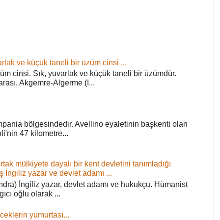
rlak ve küçük taneli bir üzüm cinsi ...
züm cinsi. Sık, yuvarlak ve küçük taneli bir üzümdür.
arası, Akgemre-Algerme (I...
pania bölgesindedir. Avellino eyaletinin başkenti olan
'nin 47 kilometre...
ortak mülkiyete dayalı bir kent devletini tanımladığı
ş İngiliz yazar ve devlet adamı ...
ra) İngiliz yazar, devlet adamı ve hukukçu. Hümanist
rgıcı oğlu olarak ...
ceklerin yumurtası...