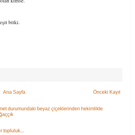
 olan kimse.
şit bitki.
Ana Sayfa
Önceki Kayıt
 demet durumundaki beyaz çiçeklerinden hekimlikte
ağaççık
 topluluk...