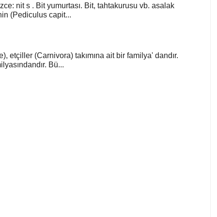
zce: nit s . Bit yumurtası. Bit, tahtakurusu vb. asalak
in (Pediculus capit...
), etçiller (Carnivora) takımına ait bir familya' dandır.
lyasındandır. Bü...