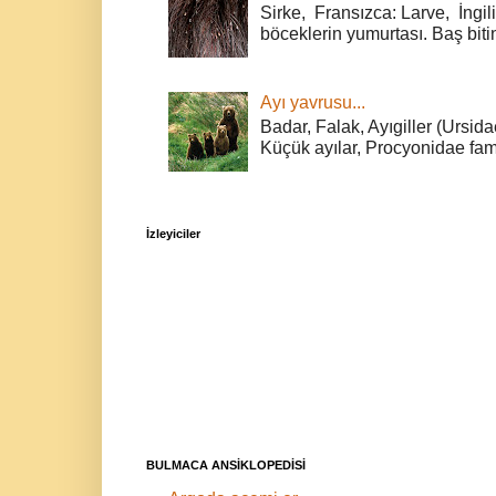
Sirke, Fransızca: Larve, İngili
böceklerin yumurtası. Baş bitin
Ayı yavrusu...
Badar, Falak, Ayıgiller (Ursidae
Küçük ayılar, Procyonidae fami
İzleyiciler
BULMACA ANSİKLOPEDİSİ