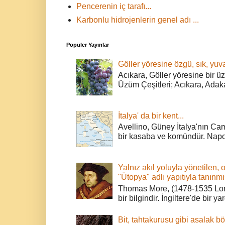
Pencerenin iç tarafı...
Karbonlu hidrojenlerin genel adı ...
Popüler Yayınlar
Göller yöresine özgü, sık, yuva
Acıkara, Göller yöresine bir ü
Üzüm Çeşitleri; Acıkara, Adak
İtalya' da bir kent...
Avellino, Güney İtalya'nın Cam
bir kasaba ve komündür. Napoli
Yalnız akıl yoluyla yönetilen, 
"Ütopya" adlı yapıtıyla tanınmı
Thomas More, (1478-1535 Lond
bir bilgindir. İngiltere'de bir ya
Bit, tahtakurusu gibi asalak bö