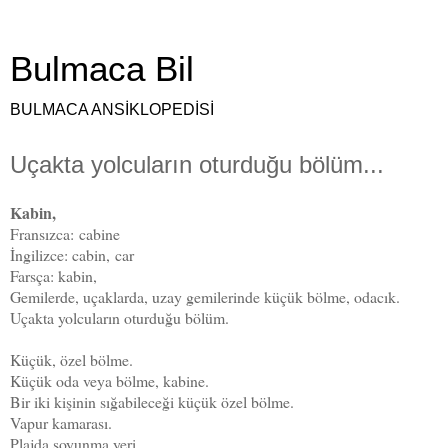
Bulmaca Bil
BULMACA ANSİKLOPEDİSİ
Uçakta yolcuların oturduğu bölüm...
Kabin,
Fransızca: cabine
İngilizce: cabin, car
Farsça: kabin,
G
emilerde, uçaklarda, uzay gemilerinde küçük bölme, odacık.
Uçakta yolcuların oturduğu bölüm.
Küçük, özel bölme.
Küçük oda veya bölme, kabine.
Bir iki kişinin sığabileceği küçük özel bölme.
Vapur kamarası.
Plajda soyunma yeri.