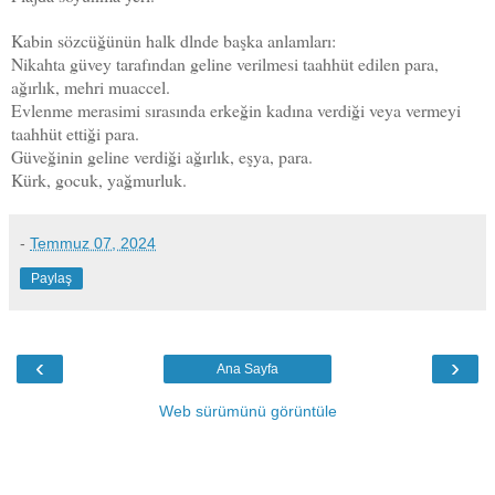
Kabin sözcüğünün halk dlnde başka anlamları:
Nikahta güvey tarafından geline verilmesi taahhüt edilen para,
ağırlık, mehri muaccel.
Evlenme merasimi sırasında erkeğin kadına verdiği veya vermeyi
taahhüt ettiği para.
Güveğinin geline verdiği ağırlık, eşya, para.
Kürk, gocuk, yağmurluk.
-
Temmuz 07, 2024
Paylaş
‹
›
Ana Sayfa
Web sürümünü görüntüle