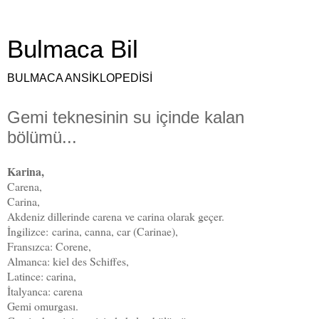
Bulmaca Bil
BULMACA ANSİKLOPEDİSİ
Gemi teknesinin su içinde kalan
bölümü...
Karina,
Carena,
Carina,
Akdeniz dillerinde carena ve carina olarak geçer.
İngilizce:
carina, c
anna, car (Carinae),
Fransızca: Corene,
Almanca: kiel des Schiffes,
Latince: carina,
İtalyanca: carena
Gemi omurgası.