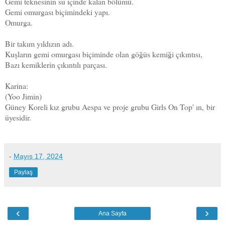
Gemi teknesinin su içinde kalan bölümü.
Gemi omurgası biçimindeki yapı.
Omurga.
Bir takım yıldızın adı.
Kuşların gemi omurgası biçiminde olan göğüs kemiği çıkıntısı,
Bazı kemiklerin çıkıntılı parçası.
Karina:
(
Yoo Jimin
)
Güney Koreli kız grubu Aespa ve proje grubu Girls On Top' ın
,
bir
üyesidir.
-
Mayıs 17, 2024
Paylaş
‹
›
Ana Sayfa