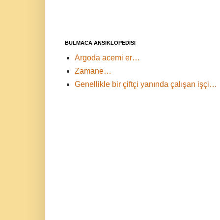
BULMACA ANSİKLOPEDİSİ
Argoda acemi er…
Zamane…
Genellikle bir çiftçi yanında çalışan işçi…