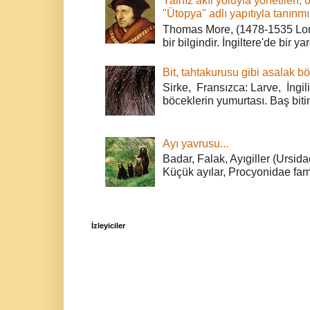
Yalnız akıl yoluyla yönetilen, 
"Ütopya" adlı yapıtıyla tanınmı
Thomas More, (1478-1535 Lond
bir bilgindir. İngiltere'de bir ya
Bit, tahtakurusu gibi asalak bö
Sirke, Fransızca: Larve, İngili
böceklerin yumurtası. Baş bitin
Ayı yavrusu...
Badar, Falak, Ayıgiller (Ursidae
Küçük ayılar, Procyonidae fami
İzleyiciler