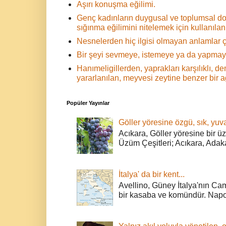
Aşırı konuşma eğilimi.
Genç kadınların duygusal ve toplumsal d
sığınma eğilimini nitelemek için kullanılan 
Nesnelerden hiç ilgisi olmayan anlamlar ç
Bir şeyi sevmeye, istemeye ya da yapmaya
Hanımeligillerden, yaprakları karşılıklı,
yararlanılan, meyvesi zeytine benzer bir 
Popüler Yayınlar
Göller yöresine özgü, sık, yuva
Acıkara, Göller yöresine bir ü
Üzüm Çeşitleri; Acıkara, Adak
İtalya' da bir kent...
Avellino, Güney İtalya'nın Cam
bir kasaba ve komündür. Napoli