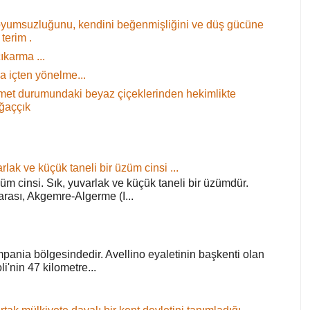
oyumsuzluğunu, kendini beğenmişliğini ve düş gücüne
terim .
ıkarma ...
 içten yönelme...
 demet durumundaki beyaz çiçeklerinden hekimlikte
ağaççık
rlak ve küçük taneli bir üzüm cinsi ...
züm cinsi. Sık, yuvarlak ve küçük taneli bir üzümdür.
arası, Akgemre-Algerme (I...
pania bölgesindedir. Avellino eyaletinin başkenti olan
'nin 47 kilometre...