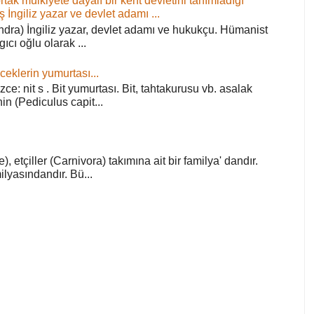
ortak mülkiyete dayalı bir kent devletini tanımladığı
ş İngiliz yazar ve devlet adamı ...
ra) İngiliz yazar, devlet adamı ve hukukçu. Hümanist
rgıcı oğlu olarak ...
ceklerin yumurtası...
zce: nit s . Bit yumurtası. Bit, tahtakurusu vb. asalak
in (Pediculus capit...
), etçiller (Carnivora) takımına ait bir familya' dandır.
lyasındandır. Bü...