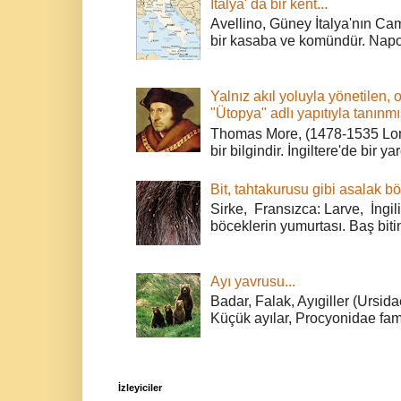
İtalya' da bir kent...
Avellino, Güney İtalya'nın Cam
bir kasaba ve komündür. Napoli
Yalnız akıl yoluyla yönetilen, 
"Ütopya" adlı yapıtıyla tanınmı
Thomas More, (1478-1535 Lond
bir bilgindir. İngiltere'de bir ya
Bit, tahtakurusu gibi asalak bö
Sirke, Fransızca: Larve, İngili
böceklerin yumurtası. Baş bitin
Ayı yavrusu...
Badar, Falak, Ayıgiller (Ursidae
Küçük ayılar, Procyonidae fami
İzleyiciler