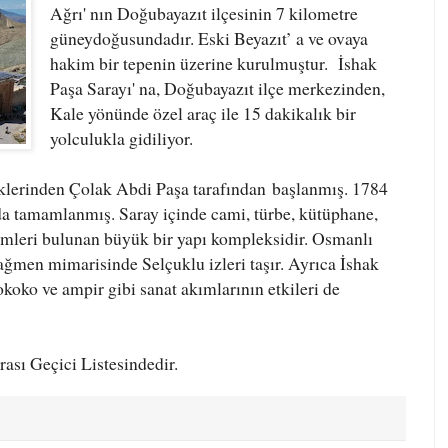
Ağrı' nın Doğubayazıt ilçesinin 7 kilometre
güneydoğusundadır. Eski Beyazıt’ a ve ovaya
hakim bir tepenin üzerine kurulmuştur.
İshak
Paşa Sarayı' na, Doğubayazıt ilçe merkezinden,
Kale yönünde özel araç ile 15 dakikalık bir
yolculukla gidiliyor.
eklerinden Çolak Abdi Paşa tarafından
başlanmış. 1784
a tamamlanmış. Saray içinde cami, türbe, kütüphane,
ümleri bulunan büyük bir yapı kompleksidir. Osmanlı
ğmen mimarisinde Selçuklu izleri taşır. Ayrıca İshak
okoko ve ampir gibi sanat akımlarının etkileri de
sı Geçici Listesindedir.