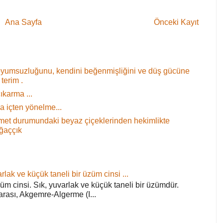
Ana Sayfa
Önceki Kayıt
oyumsuzluğunu, kendini beğenmişliğini ve düş gücüne
terim .
ıkarma ...
 içten yönelme...
 demet durumundaki beyaz çiçeklerinden hekimlikte
ağaççık
rlak ve küçük taneli bir üzüm cinsi ...
züm cinsi. Sık, yuvarlak ve küçük taneli bir üzümdür.
arası, Akgemre-Algerme (I...