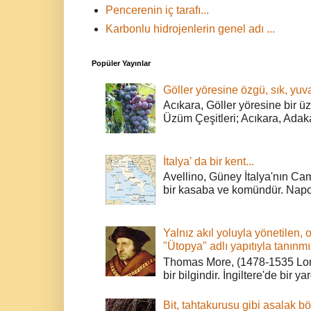
Pencerenin iç tarafı...
Karbonlu hidrojenlerin genel adı ...
Popüler Yayınlar
Göller yöresine özgü, sık, yuva
Acıkara, Göller yöresine bir ü
Üzüm Çeşitleri; Acıkara, Adak
İtalya' da bir kent...
Avellino, Güney İtalya'nın Cam
bir kasaba ve komündür. Napoli
Yalnız akıl yoluyla yönetilen, 
"Ütopya" adlı yapıtıyla tanınmı
Thomas More, (1478-1535 Lond
bir bilgindir. İngiltere'de bir ya
Bit, tahtakurusu gibi asalak bö