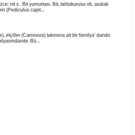
zce: nit s . Bit yumurtası. Bit, tahtakurusu vb. asalak
in (Pediculus capit...
), etçiller (Carnivora) takımına ait bir familya' dandır.
lyasındandır. Bü...