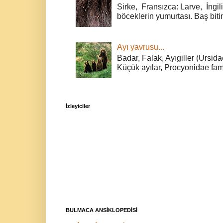
Sirke, Fransızca: Larve, İngili
böceklerin yumurtası. Baş bitin
Ayı yavrusu...
Badar, Falak, Ayıgiller (Ursidae
Küçük ayılar, Procyonidae fami
İzleyiciler
BULMACA ANSİKLOPEDİSİ