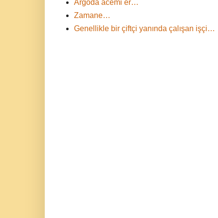
Argoda acemi er…
Zamane…
Genellikle bir çiftçi yanında çalışan işçi…