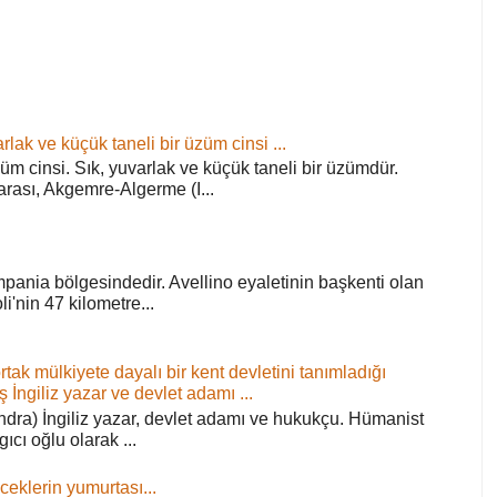
rlak ve küçük taneli bir üzüm cinsi ...
züm cinsi. Sık, yuvarlak ve küçük taneli bir üzümdür.
arası, Akgemre-Algerme (I...
pania bölgesindedir. Avellino eyaletinin başkenti olan
'nin 47 kilometre...
ortak mülkiyete dayalı bir kent devletini tanımladığı
ş İngiliz yazar ve devlet adamı ...
ra) İngiliz yazar, devlet adamı ve hukukçu. Hümanist
rgıcı oğlu olarak ...
ceklerin yumurtası...