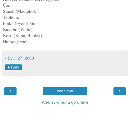
Çan,
Sunak (Madıpho),
Teblitho,
Finko (Fyolo) Sini,
Kavkbo (Yıldız),
Koso (Kupa, Bardak),
Hufoye (Fete)
-
Eylül 27, 2009
Paylaş
‹
›
Ana Sayfa
Web sürümünü görüntüle