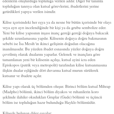
edenlerin oluşturduğu topluluğa verilen addır. Diğer bir tanımla
topluluğun tanrıya olan kutsal görevlerini, ibadetlerini yerine
getirdikleri yapıya verilen isimdir.
Kilise içerisindeki her eşya ya da nesne bir bütün içerisinde bir olayı
veya ayrı ayrı incelendiğinde bir kişi ya da grubu sembolize eder.
Yeni bir kilise yapısının inşası inanç gereği gereği doğuya bakacak
şekilde uzunlamasına yapılır. Kilisenin doğuya doğru bakmasının
sebebi ise İsa Mesih‘in ikinci gelişinin doğudan olacağına
inanılmasıdır. Bu yüzden ibadet esnasında yüzler doğuya doğru
çevrilmiş olarak dualarını yaparlar. Gelenek ve inançlara göre
tamamlanan yeni bir kilisenin açılışı, kutsal ayini icra eden
Episkopos (patrik veya metropolit) tarafından kilise kutsanmasına
ilişkin dualar eşliğinde dört duvarına kutsal murun sürülerek
kutsanır ve ibadete açılır.
Kilise yapı olarak üç bölümden oluşur. Birinci bölüm kutsal Mihrap
(Madpho) bölümü, ikinci bölüm diyakos ve ruhanilerin koro
şeklinde ilahiler okudukları Gruplar (Gude) bölümü ve üçüncü
bölüm ise topluluğun hazır bulunduğu Hayklo bölümüdür.
Kilisede bulunan diğer eşyalar;