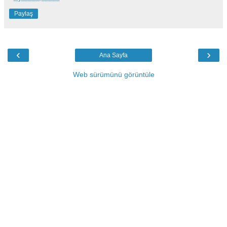
Paylaş
‹
›
Ana Sayfa
Web sürümünü görüntüle