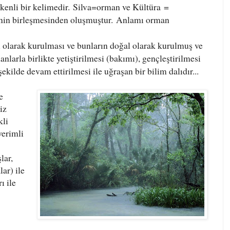
kenli bir kelimedir.
Silva
=orman ve
Kültür
a
=
inin birleşmesinden oluşmuştur.
Anlamı
orman
ı olarak kurulması ve bunların doğal olarak kurulmuş ve
nlarla birlikte yetiştirilmesi (bakımı), gençleştirilmesi
 şekilde devam ettirilmesi ile uğraşan bir
bilim dalı
dır...
e
iz
kli
verimli
lar,
ar) ile
ı ile