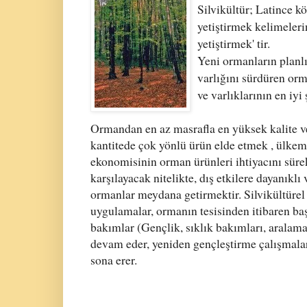
Silvikültür;
Latince kö
yetiştirmek kelimeler
yetiştirmek
' tir.
Yeni ormanların planl
varlığını sürdüren orma
ve varlıklarının en iyi
Ormandan en az masrafla en yüksek kalite v
kantitede çok yönlü ürün elde etmek , ülkem
ekonomisinin orman ürünleri ihtiyacını süre
karşılayacak nitelikte, dış etkilere dayanıklı 
ormanlar meydana getirmektir. Silvikültürel
uygulamalar, ormanın tesisinden itibaren baş
bakımlar (Gençlik, sıklık bakımları, aralamal
devam eder, yeniden gençleştirme çalışmalar
sona erer.