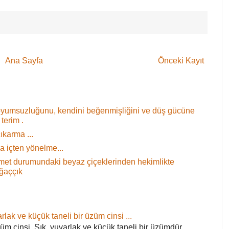
Ana Sayfa
Önceki Kayıt
oyumsuzluğunu, kendini beğenmişliğini ve düş gücüne
terim .
ıkarma ...
 içten yönelme...
 demet durumundaki beyaz çiçeklerinden hekimlikte
ağaççık
rlak ve küçük taneli bir üzüm cinsi ...
züm cinsi. Sık, yuvarlak ve küçük taneli bir üzümdür.