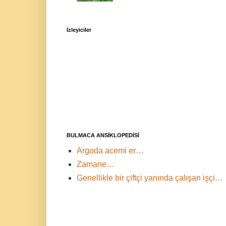
İzleyiciler
BULMACA ANSİKLOPEDİSİ
Argoda acemi er…
Zamane…
Genellikle bir çiftçi yanında çalışan işçi…