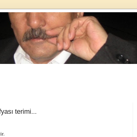
ası terimi...
r.