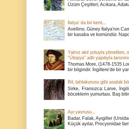
Üzüm Çeşitleri; Acıkara, Adak
İtalya' da bir kent...
Avellino, Güney İtalya'nın Cam
bir kasaba ve komündür. Napoli
Yalnız akıl yoluyla yönetilen, 
"Ütopya" adlı yapıtıyla tanınmı
Thomas More, (1478-1535 Lond
bir bilgindir. İngiltere'de bir ya
Bit, tahtakurusu gibi asalak bö
Sirke, Fransızca: Larve, İngili
böceklerin yumurtası. Baş bitin
Ayı yavrusu...
Badar, Falak, Ayıgiller (Ursidae
Küçük ayılar, Procyonidae fami