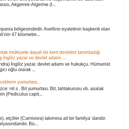
arası, Akgemre-Algerme (I...
pania bölgesindedir. Avellino eyaletinin başkenti olan
'nin 47 kilometre...
ortak mülkiyete dayalı bir kent devletini tanımladığı
ş İngiliz yazar ve devlet adamı ...
ra) İngiliz yazar, devlet adamı ve hukukçu. Hümanist
rgıcı oğlu olarak ...
ceklerin yumurtası...
zce: nit s . Bit yumurtası. Bit, tahtakurusu vb. asalak
in (Pediculus capit...
), etçiller (Carnivora) takımına ait bir familya' dandır.
lyasındandır. Bü...