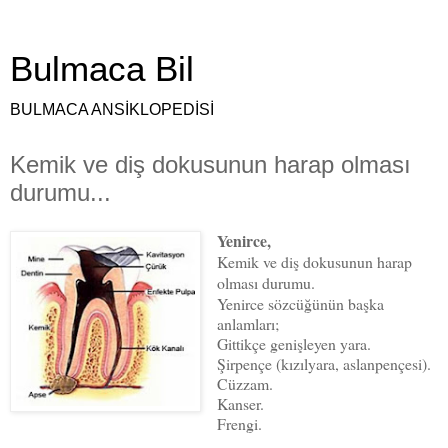
Bulmaca Bil
BULMACA ANSİKLOPEDİSİ
Kemik ve diş dokusunun harap olması
durumu...
Yenirce,
Kemik ve diş dokusunun harap
olması durumu.
Yenirce sözcüğünün başka
anlamları;
Gittikçe genişleyen yara.
Şirpençe (kızılyara, aslanpençesi).
Cüzzam.
Kanser.
Frengi.