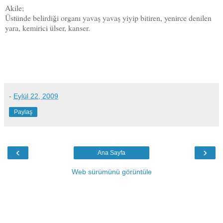
Akile;
Üstünde belirdiği organı yavaş yavaş yiyip bitiren, yenirce denilen
yara, kemirici ülser, kanser.
-
Eylül 22, 2009
Paylaş
‹
›
Ana Sayfa
Web sürümünü görüntüle