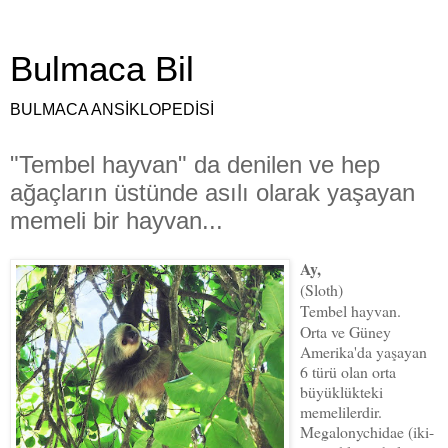
Bulmaca Bil
BULMACA ANSİKLOPEDİSİ
"Tembel hayvan" da denilen ve hep
ağaçların üstünde asılı olarak yaşayan
memeli bir hayvan...
Ay,
(Sloth
)
Tembel hayvan.
Orta ve Güney
Amerika'da yaşayan
6 türü olan orta
büyüklükteki
memelilerdir.
Megalonychidae (iki-