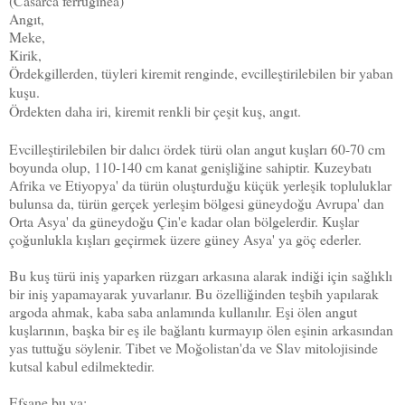
(Casarca ferruginea)
Angıt,
Meke,
Kirik,
Ördekgillerden, tüyleri kiremit renginde, evcilleştirilebilen bir yaban
kuşu.
Ördekten daha iri, kiremit renkli bir çeşit kuş, angıt.
Evcilleştirilebilen bir dalıcı ördek türü olan a
ngut kuşları 60-70 cm
boyunda olup, 110-140 cm kanat genişliğine sahiptir. Kuzeybatı
Afrika ve Etiyopya' da türün oluşturduğu küçük yerleşik topluluklar
bulunsa da, türün gerçek yerleşim bölgesi güneydoğu Avrupa' dan
Orta Asya' da güneydoğu Çin'e kadar olan bölgelerdir. Kuşlar
çoğunlukla kışları geçirmek üzere güney Asya' ya göç ederler.
Bu kuş türü iniş yaparken rüzgarı arkasına alarak indiği için sağlıklı
bir iniş yapamayarak yuvarlanır. Bu özelliğinden teşbih yapılarak
argoda ahmak, kaba saba anlamında kullanılır. Eşi ölen angut
kuşlarının, başka bir eş ile bağlantı kurmayıp ölen eşinin arkasından
yas tuttuğu söylenir. Tibet ve Moğolistan'da ve Slav mitolojisinde
kutsal kabul edilmektedir.
Efsane bu ya;