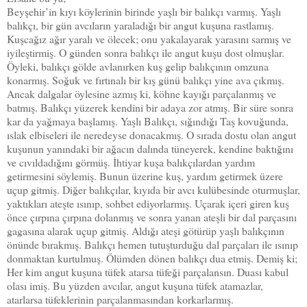
Beyşehir’in kıyı köylerinin birinde yaşlı bir balıkçı varmış. Yaşlı
balıkçı, bir gün avcıların yaraladığı bir angut kuşuna rastlamış.
Kuşcağız ağır yaralı ve ölecek; onu yakalayarak yarasını sarmış ve
iyileştirmiş. O günden sonra balıkçı ile angut kuşu dost olmuşlar.
Öyleki, balıkçı gölde avlanırken kuş gelip balıkçının omzuna
konarmış. Soğuk ve fırtınalı bir kış günü balıkçı yine ava çıkmış.
Ancak dalgalar öylesine azmış ki, köhne kayığı parçalanmış ve
batmış. Balıkçı yüzerek kendini bir adaya zor atmış. Bir süre sonra
kar da yağmaya başlamış. Yaşlı Balıkçı, sığındığı Taş kovuğunda,
ıslak elbiseleri ile neredeyse donacakmış. O sırada dostu olan angut
kuşunun yanındaki bir ağacın dalında tüneyerek, kendine baktığını
ve cıvıldadığını görmüş. İhtiyar kuşa balıkçılardan yardım
getirmesini söylemiş. Bunun üzerine kuş, yardım getirmek üzere
uçup gitmiş. Diğer balıkçılar, kıyıda bir avcı kulübesinde oturmuşlar,
yaktıkları ateşte ısınıp, sohbet ediyorlarmış. Uçarak içeri giren kuş
önce çırpına çırpına dolanmış ve sonra yanan ateşli bir dal parçasını
gagasına alarak uçup gitmiş. Aldığı ateşi götürüp yaşlı balıkçının
önünde bırakmış. Balıkçı hemen tutuşturduğu dal parçaları ile ısınıp
donmaktan kurtulmuş. Ölümden dönen balıkçı dua etmiş. Demiş ki;
Her kim angut kuşuna tüfek atarsa tüfeği parçalansın. Duası kabul
olası imiş. Bu yüzden avcılar, angut kuşuna tüfek atamazlar,
atarlarsa tüfeklerinin parçalanmasından korkarlarmış.